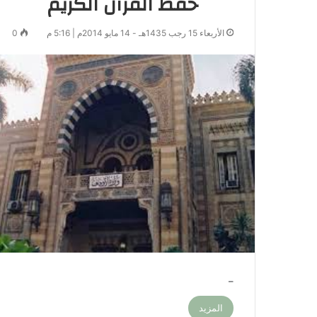
حفظ القرآن الكريم
الأربعاء 15 رجب 1435هـ - 14 مايو 2014م | 5:16 م
0
–
المزيد