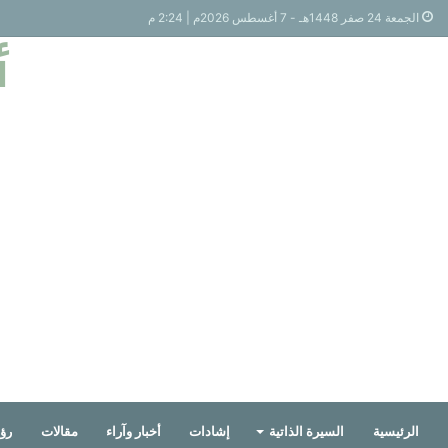
الجمعة 24 صفر 1448هـ - 7 أغسطس 2026م | 2:24 م
أ
الرئيسية
السيرة الذاتية
إشادات
أخبار وآراء
مقالات
رؤي