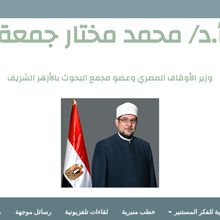
.د/ محمد مختار جمعة
وزير الأوقاف المصري وعضو مجمع البحوث بالأزهر الشريف
ة للفكر المستنير
خطب منبرية
لقاءات تلفزيونية
رسائل موجهة
م