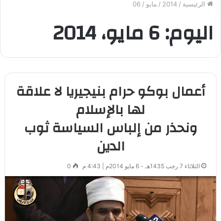
الرئيسية
/
2014
/
مايو
/
06
اليوم:
6 مايو، 2014
‏أعمال بوكو حرام بنيجيريا لا علاقة
لها بالإسلام
ونحذر من إلباس السياسة ثوب
الدين
الثلاثاء 7 رجب 1435هـ - 6 مايو 2014م | 4:43 م
0