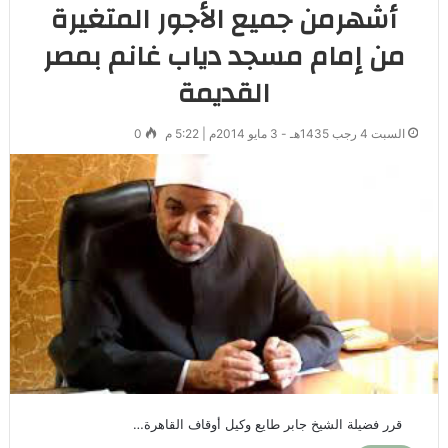
أشهرمن جميع الأجور المتغيرة
من إمام مسجد دياب غانم بمصر
القديمة
السبت 4 رجب 1435هـ - 3 مايو 2014م | 5:22 م
0
قرر فضيلة الشيخ جابر طايع وكيل أوقاف القاهرة…