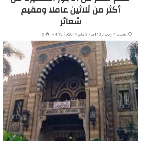
أكثر من ثلاثين عاملا ومقيم
شعائر
السبت 4 رجب 1435هـ - 3 مايو 2014م | 4:13 م
0