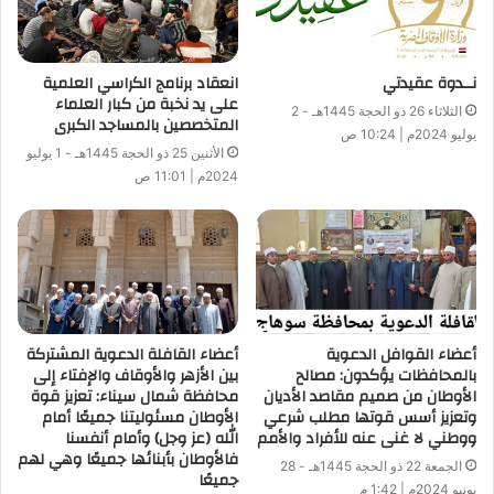
نــدوة عقيدتي
انعقاد برنامج الكراسي العلمية
على يد نخبة من كبار العلماء
الثلاثاء 26 ذو الحجة 1445هـ - 2
المتخصصين بالمساجد الكبرى
يوليو 2024م | 10:24 ص
الأثنين 25 ذو الحجة 1445هـ - 1 يوليو
2024م | 11:01 ص
أعضاء القوافل الدعوية
أعضاء القافلة الدعوية المشتركة
بالمحافظات يؤكدون: مصالح
بين الأزهر والأوقاف والإفتاء إلى
الأوطان من صميم مقاصد الأديان
محافظة شمال سيناء: تعزيز قوة
وتعزيز أسس قوتها مطلب شرعي
الأوطان مسئوليتنا جميعًا أمام
ووطني لا غنى عنه للأفراد والأمم
الله (عز وجل) وأمام أنفسنا
فالأوطان بأبنائها جميعًا وهي لهم
الجمعة 22 ذو الحجة 1445هـ - 28
جميعًا
يونيو 2024م | 1:42 م