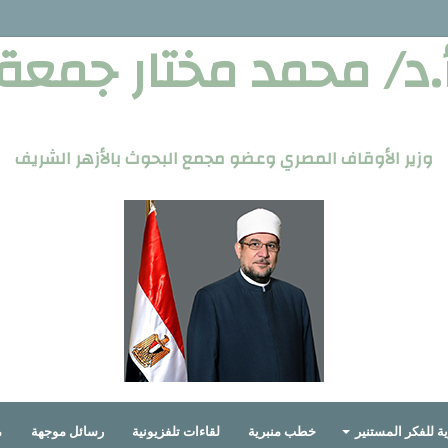
.د/ محمد مختار جمعة
وزير الأوقاف المصري وعضو مجمع البحوث بالأزهر الشريف
ة للفكر المستنير
خطب منبرية
لقاءات تلفزيونية
رسائل موجهة
م