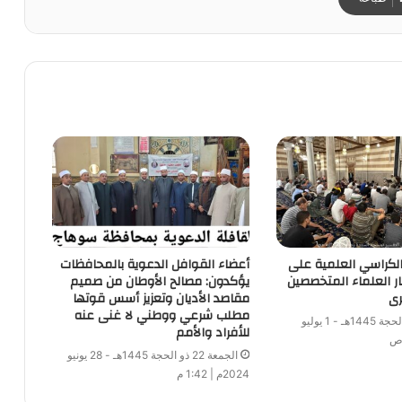
 الكراسي العلمية على
أعضاء القوافل الدعوية بالمحافظات
ار العلماء المتخصصين
يؤكدون: مصالح الأوطان من صميم
رى
مقاصد الأديان وتعزيز أسس قوتها
مطلب شرعي ووطني لا غنى عنه
الأثنين 25 ذو الحجة 1445هـ - 1 يوليو
للأفراد والأمم
الجمعة 22 ذو الحجة 1445هـ - 28 يونيو
2024م | 1:42 م