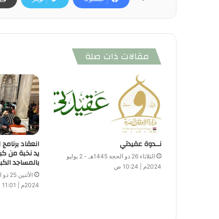
مقالات ذات صلة
نــدوة عقيدتي
انعقاد برنامج
يد نخبة من كب
الثلاثاء 26 ذو الحجة 1445هـ - 2 يوليو
بالمساجد الكب
2024م | 10:24 ص
2024م | 11:01 ص