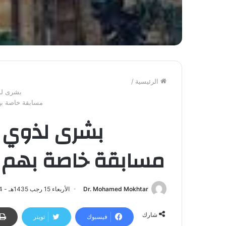
الرئيسية
/
بشرى لذو
مسابقة خاصة به
بشرى لذوي ا
مسابقة خاصة بهم ف
Dr. Mohamed Mokhtar
الأربعاء 15 رجب 1435هـ - 14 مايو 2014م | 5:16 م
شارك
فيسبوك
تويتر