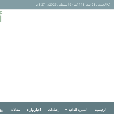
الخميس 23 صفر 1448هـ - 6 أغسطس 2026م | 8:27 م
أ
الرئيسية
السيرة الذاتية
إشادات
أخبار وآراء
مقالات
رؤي