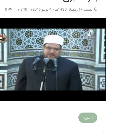
السبت 17 رمضان 1436هـ - 4 يوليو 2015م | 8:10 م
0
المزيد