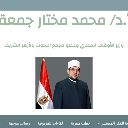
.د/ محمد مختار جمعة
وزير الأوقاف المصري وعضو مجمع البحوث بالأزهر الشريف
ة للفكر المستنير
خطب منبرية
لقاءات تلفزيونية
رسائل موجهة
م