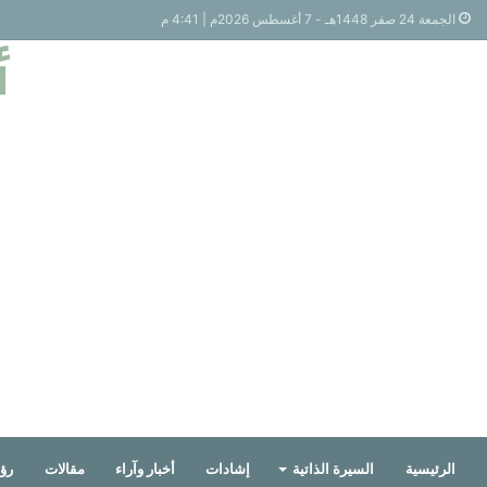
الجمعة 24 صفر 1448هـ - 7 أغسطس 2026م | 4:41 م
أ
الرئيسية
السيرة الذاتية
إشادات
أخبار وآراء
مقالات
رؤي