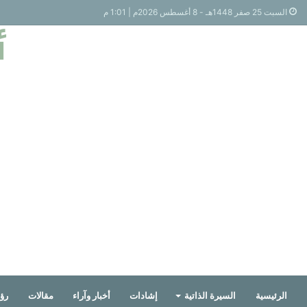
السبت 25 صفر 1448هـ - 8 أغسطس 2026م | 1:01 م
أ
الرئيسية
السيرة الذاتية
إشادات
أخبار وآراء
مقالات
رؤي