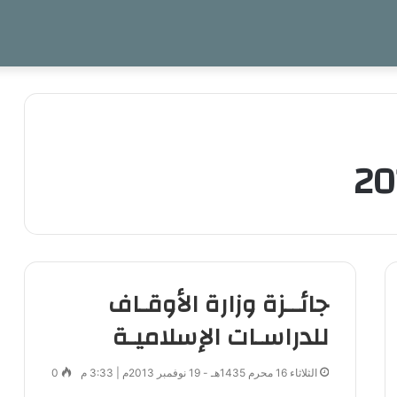
جائــزة وزارة الأوقـاف
للدراسـات الإسلاميـة
الثلاثاء 16 محرم 1435هـ - 19 نوفمبر 2013م | 3:33 م
0