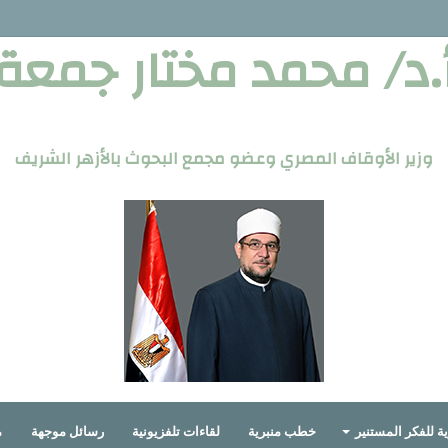
.د/ محمد مختار جمعة
وزير الأوقاف المصري وعضو مجمع البحوث بالأزهر الشريف
ة للفكر المستنير
خطب منبرية
لقاءات تلفزيونية
رسائل موجهة
م