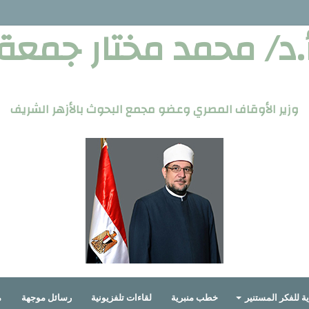
.د/ محمد مختار جمعة
وزير الأوقاف المصري وعضو مجمع البحوث بالأزهر الشريف
ة للفكر المستنير
خطب منبرية
لقاءات تلفزيونية
رسائل موجهة
م