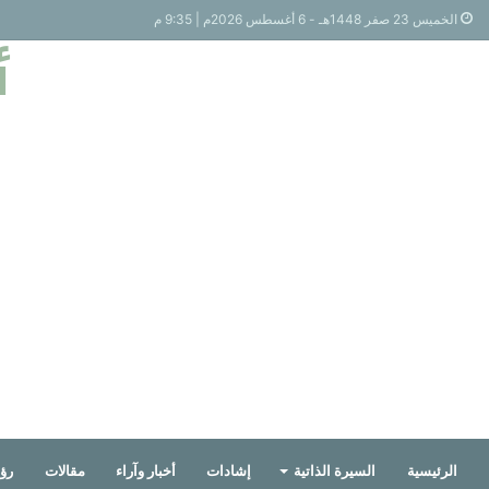
الخميس 23 صفر 1448هـ - 6 أغسطس 2026م | 9:35 م
أ
الرئيسية
السيرة الذاتية
إشادات
أخبار وآراء
مقالات
رؤي