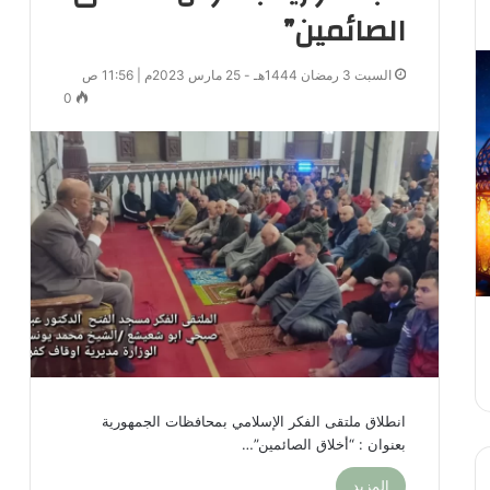
الصائمين”‏
السبت 3 رمضان 1444هـ - 25 مارس 2023م | 11:56 ص
0
انطلاق ملتقى الفكر الإسلامي بمحافظات الجمهورية
بعنوان : “أخلاق الصائمين”‏…
المزيد