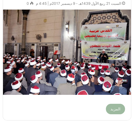
السبت 21 ربيع الأول 1439هـ - 9 ديسمبر 2017م | 4:45 م
0
المزيد