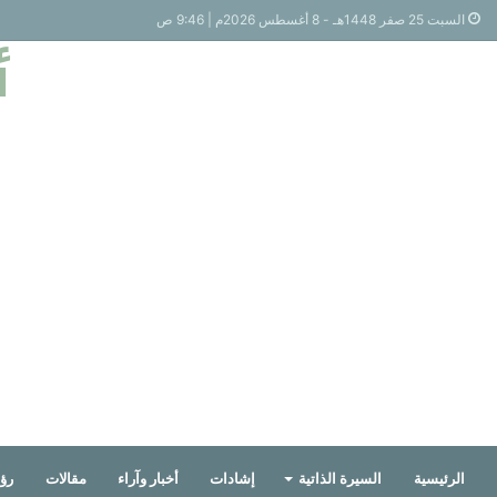
السبت 25 صفر 1448هـ - 8 أغسطس 2026م | 9:46 ص
أ
الرئيسية
السيرة الذاتية
إشادات
أخبار وآراء
مقالات
رؤي