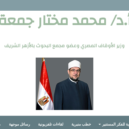
.د/ محمد مختار جمعة
وزير الأوقاف المصري وعضو مجمع البحوث بالأزهر الشريف
ة للفكر المستنير
خطب منبرية
لقاءات تلفزيونية
رسائل موجهة
م