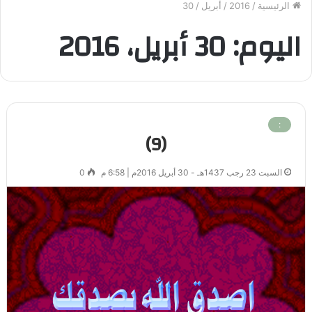
الرئيسية
/
2016
/
أبريل
/
30
اليوم:
30 أبريل، 2016
:
(9)
السبت 23 رجب 1437هـ - 30 أبريل 2016م | 6:58 م
0