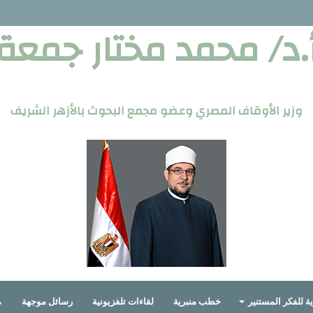
.د/ محمد مختار جمعة
وزير الأوقاف المصري وعضو مجمع البحوث بالأزهر الشريف
ة للفكر المستنير
خطب منبرية
لقاءات تلفزيونية
رسائل موجهة
م