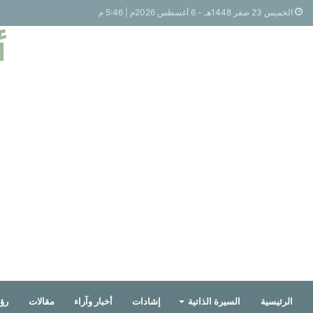
الخميس 23 صفر 1448هـ - 6 أغسطس 2026م | 5:46 م
أ
الرئيسية
السيرة الذاتية
إشادات
أخبار وآراء
مقالات
رؤي