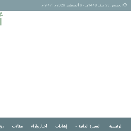
الخميس 23 صفر 1448هـ - 6 أغسطس 2026م | 9:47 م
أ
الرئيسية
السيرة الذاتية
إشادات
أخبار وآراء
مقالات
رؤي