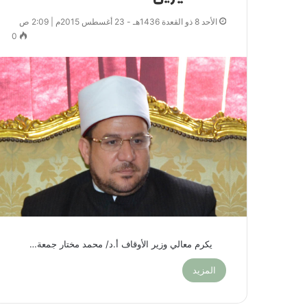
الأحد 8 ذو القعدة 1436هـ - 23 أغسطس 2015م | 2:09 ص
0
يكرم معالي وزير الأوقاف أ.د/ محمد مختار جمعة…
المزيد