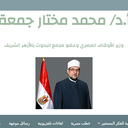
.د/ محمد مختار جمعة
وزير الأوقاف المصري وعضو مجمع البحوث بالأزهر الشريف
ة للفكر المستنير
خطب منبرية
لقاءات تلفزيونية
رسائل موجهة
م