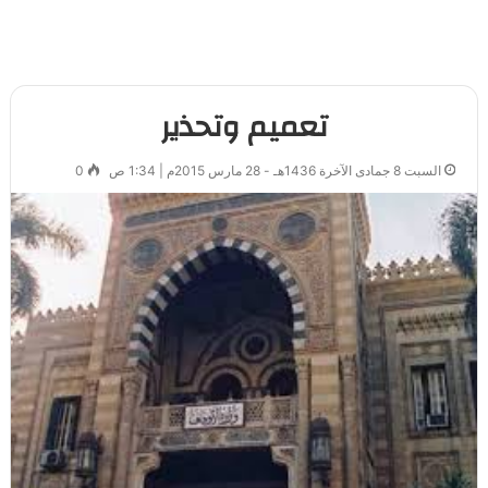
تعميم وتحذير
السبت 8 جمادى الآخرة 1436هـ - 28 مارس 2015م | 1:34 ص
0