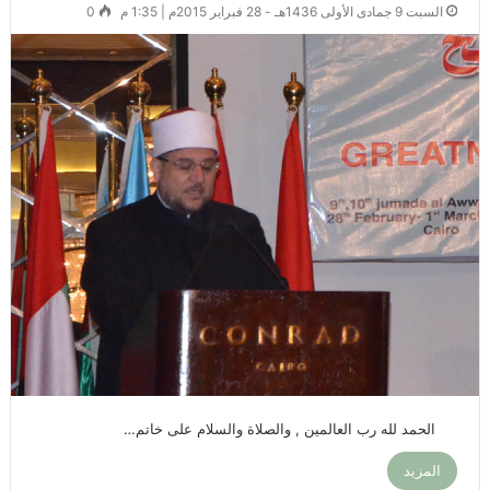
السبت 9 جمادى الأولى 1436هـ - 28 فبراير 2015م | 1:35 م
0
الحمد لله رب العالمين , والصلاة والسلام على خاتم…
المزيد