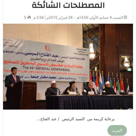
المصطلحات الشائكة
السبت 9 جمادى الأولى 1436هـ - 28 فبراير 2015م | 2:56 م
0
برعاية كريمة من السيد الرئيس / عبد الفتاح…
المزيد