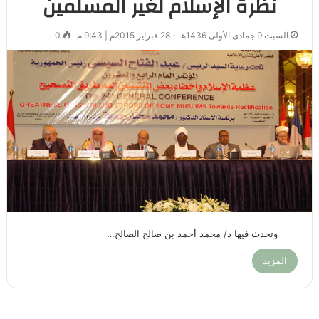
نظرة الإسلام لغير المسلمين
السبت 9 جمادى الأولى 1436هـ - 28 فبراير 2015م | 9:43 م
0
وتحدث فيها د/ محمد أحمد بن صالح الصالح…
المزيد