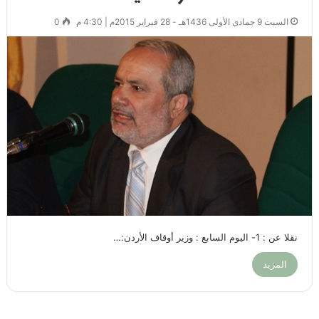
السبت 9 جمادى الأولى 1436هـ - 28 فبراير 2015م | 4:30 م
0
نقلا عن : 1- اليوم السابع : وزير أوقاف الأردن:…
المزيد