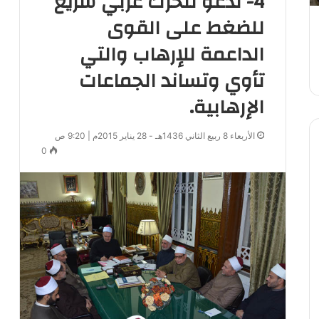
4- ندعو لتحرك عربي سريع
للضغط على القوى
الداعمة للإرهاب والتي
تأوي وتساند الجماعات
الإرهابية.
الأربعاء 8 ربيع الثاني 1436هـ - 28 يناير 2015م | 9:20 ص
0