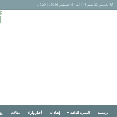
الخميس 23 صفر 1448هـ - 6 أغسطس 2026م | 9:20 م
أ
الرئيسية
السيرة الذاتية
إشادات
أخبار وآراء
مقالات
رؤي