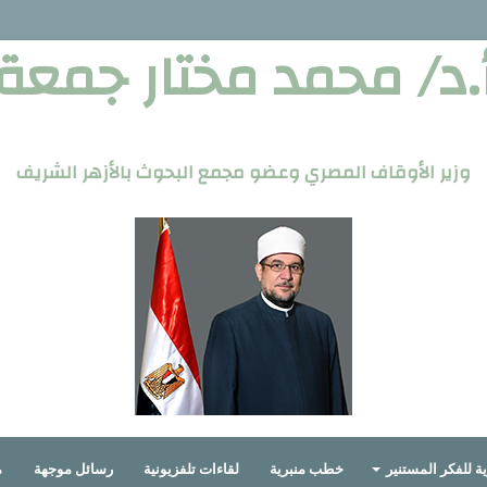
.د/ محمد مختار جمعة
وزير الأوقاف المصري وعضو مجمع البحوث بالأزهر الشريف
ة للفكر المستنير
خطب منبرية
لقاءات تلفزيونية
رسائل موجهة
م