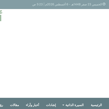
الخميس 23 صفر 1448هـ - 6 أغسطس 2026م | 5:23 ص
أ
الرئيسية
السيرة الذاتية
إشادات
أخبار وآراء
مقالات
رؤي