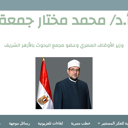
.د/ محمد مختار جمعة
وزير الأوقاف المصري وعضو مجمع البحوث بالأزهر الشريف
ة للفكر المستنير
خطب منبرية
لقاءات تلفزيونية
رسائل موجهة
م