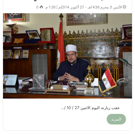
الأثنين 3 محرم 1436هـ - 27 أكتوبر 2014م | 1:26 م
0
عقب زيارته اليوم الاثنين 27 / 10 /…
المزيد