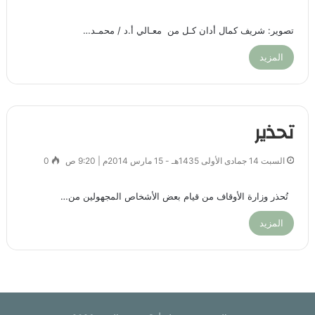
تصوير: شريف كمال أدان كـل من معـالي أ.د / محمـد…
المزيد
تحذير
السبت 14 جمادى الأولى 1435هـ - 15 مارس 2014م | 9:20 ص
0
تُحذر وزارة الأوقاف من قيام بعض الأشخاص المجهولين من…
المزيد