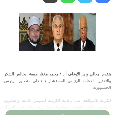
يتقدم معالي وزير الأوقاف أ.د / محمد مختار جمعة بخالص الشكر
والتقدير لفخامة الرئيـس المستـشار / عـدلي منصـور رئيـس
الجمــهورية
لتكرمه بالموافقة على رعايته الكريمة للمؤتمر الثالث والعشرين
للمجلس الأعلى للشئون الإسلامية، كما يشكر دولة رئيس الوزراء
لموافقته الكريمة على إقامة المؤتمر خلال الفترة من 25, 26