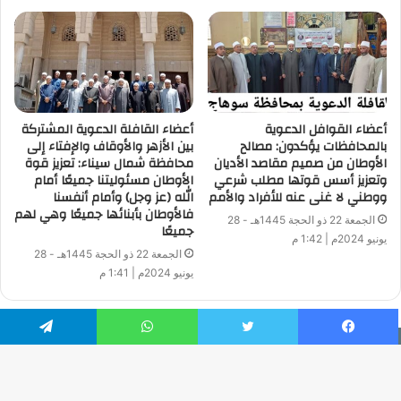
المحور الثالث : الفتوى والتخصص.
المحور الرابع : الفتوى والثقافة.
المحور الخامس : السماحة والتيسير في مواجهة التشدد والتكفير.
أعضاء القوافل الدعوية
أعضاء القافلة الدعوية المشتركة
بالمحافظات يؤكدون: مصالح
بين الأزهر والأوقاف والإفتاء إلى
الأوطان من صميم مقاصد الأديان
محافظة شمال سيناء: تعزيز قوة
وتعزيز أسس قوتها مطلب شرعي
الأوطان مسئوليتنا جميعًا أمام
ووطني لا غنى عنه للأفراد والأمم
الله (عز وجل) وأمام أنفسنا
فالأوطان بأبنائها جميعًا وهي لهم
وزير الأوقاف
الجمعة 22 ذو الحجة 1445هـ - 28
جميعًا
يونيو 2024م | 1:42 م
الجمعة 22 ذو الحجة 1445هـ - 28
أ.د/ محمد مختار جمعة
يونيو 2024م | 1:41 م
فيسبوك
تويتر
واتساب
تيلقرام
جميع الحقوق محفوظة | © حقوق النشر 2026
Developed by: Ahmed Zaatar