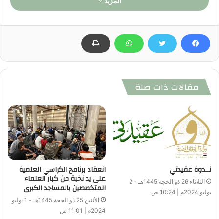
المزيد
مارس 2014م .
علمًا بأن عقد هذا المؤتمر يأتي في إطار الدور العلمي والريادي
لمصر الأزهر ، والدور الكبير للقوة الناعمة للأزهر والأوقاف في دعم
الدولة المصرية في الداخل والخارج، حيث يدعـى لهذا المؤتمر
ممثلون عن جميع الدول العربية والإسلامية والإفريقية , وبخاصة دول
مقالات ذات صلة
حوض النيل , كما يدعي إليه شخصيات بارزة عالميـًا.
وموضوع المؤتمر ” خطورة الفكر التفكيري والفتوى بدون علم على
المصالح الوطنية والعلاقات الدولية ” وهو ما نحتاج إليه بشدة في
هذه الأيام لمواجهة الأفكار التكفيرية والفتاوى غير المنضبطة.
ويناقش المـؤتمر المحاور التالية:
نــدوة عقيدتي
انعقاد برنامج الكراسي العلمية
على يد نخبة من كبار العلماء
الثلاثاء 26 ذو الحجة 1445هـ - 2
المتخصصين بالمساجد الكبرى
المحور الأول : التكفير وخطورة إطلاقه بدون وجه حق.
يوليو 2024م | 10:24 ص
الأثنين 25 ذو الحجة 1445هـ - 1 يوليو
2024م | 11:01 ص
المحور الثاني : ضوابط الفتوى وخطورة إطلاقها بدون علم.