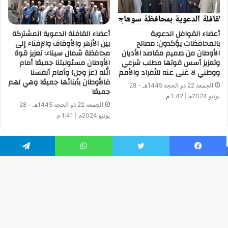
أعضاء القوافل الدعوية
أعضاء القافلة الدعوية المشتركة
بالمحافظات يؤكدون: مصالح
بين الأزهر والأوقاف والإفتاء إلى
الأوطان من صميم مقاصد الأديان
محافظة شمال سيناء: تعزيز قوة
وتعزيز أسس قوتها مطلب شرعي
الأوطان مسئوليتنا جميعًا أمام
ووطني لا غنى عنه للأفراد والأمم
الله (عز وجل) وأمام أنفسنا
فالأوطان بأبنائها جميعًا وهي لهم
الجمعة 22 ذو الحجة 1445هـ - 28
جميعًا
يونيو 2024م | 1:42 م
الجمعة 22 ذو الحجة 1445هـ - 28
يونيو 2024م | 1:41 م
فيسبوك
تويتر
واتساب
تيلقرام
جميع الحقوق محفوظة | © حقوق النشر 2026
Developed by: Ahmed Zaatar
زر
فيسبوك
تويتر
يوتيوب
انستقرام
الذ