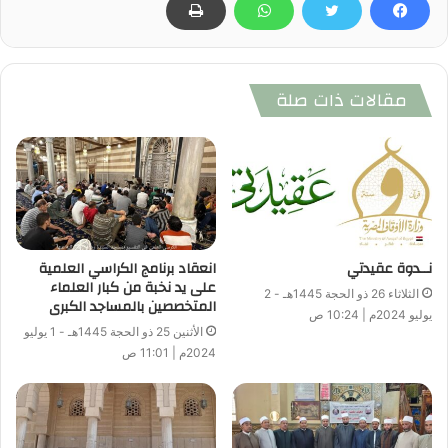
الصلاة بحيث يصلي فريق ويحرس الفريق الآخر ، وفق ما قرره
الفقهاء في ذلك، من منطلق قول الله تعالى : ” وَإِذَا كُنْتَ فِيهِمْ
فَأَقَمْتَ لَهُمُ الصَّلاةَ فَلْتَقُمْ طَائِفَةٌ مِنْهُمْ مَعَكَ وَلْيَأْخُذُوا أَسْلِحَتَهُمْ فَإِذَا
مقالات ذات صلة
سَجَدُوا فَلْيَكُونُوا مِنْ وَرَائِكُمْ وَلْتَأْتِ طَائِفَةٌ أُخْرَى لَمْ يُصَلُّوا فَلْيُصَلُّوا
مَعَكَ وَلْيَأْخُذُوا حِذْرَهُمْ وَأَسْلِحَتَهُمْ وَدَّ الَّذِينَ كَفَرُوا لَوْ تَغْفُلُونَ عَنْ
أَسْلِحَتِكُمْ وَأَمْتِعَتِكُمْ فَيَمِيلُونَ عَلَيْكُمْ مَيْلَةً وَاحِدَةً ” (النساء : 102 ) .
المركز الإعلامي لوزارة الأوقاف
نــدوة عقيدتي
انعقاد برنامج الكراسي العلمية
على يد نخبة من كبار العلماء
الثلاثاء 26 ذو الحجة 1445هـ - 2
المتخصصين بالمساجد الكبرى
يوليو 2024م | 10:24 ص
الأثنين 25 ذو الحجة 1445هـ - 1 يوليو
2024م | 11:01 ص