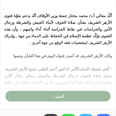
أكّد معالي أ.د/ محمد مختار جمعة وزير الأوقاف أنّه يدعم بقوّة فتوى
الأزهر الشريف بشأن صلاة الخوف لأبناء الجيش والشرطة ورجال
الأمن والحراسات في نقاط الحراسة أثناء أداء واجبهم ، وأن هذه
الفتوى تؤكّد عظمة الإسلام في الحفاظ على الدماء من جهة , وإدراك
الأزهر الشريف لمقتضيات فقه الوقع من جهة أخرى .
وكان الأزهر الشريف قد أصدر فتواه اليوم في هذا الشأن ونصها:
” أفتى فضيلة الإمام الأكبر الدكتور أحمد الطيب شيخ الأزهر الشريف
بجواز صلاة الخوف لرجال الشرطة والجيش وسائر رجال الأمن
والحراسات وذلك نظرًا لما يتعرضون له من الاعتداء والغدر في نقاط
الحراسة أثناء أداء واجبهم من أناس لا يتقون الله في دينهم ولا
وطنهم ، فاستهدفوا الراكعين الساجدين ممن يسهرون على أمن
المزيد
الوطن وسلامته .
وأكد الأزهر الشريف في فتواه بجواز صلاة الخوف أو التناوب في أداء