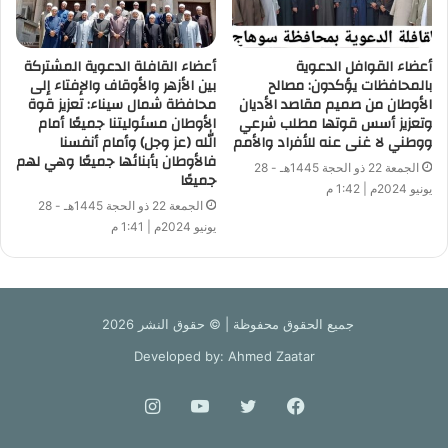
أعضاء القوافل الدعوية
أعضاء القافلة الدعوية المشتركة
بالمحافظات يؤكدون: مصالح
بين الأزهر والأوقاف والإفتاء إلى
الأوطان من صميم مقاصد الأديان
محافظة شمال سيناء: تعزيز قوة
وتعزيز أسس قوتها مطلب شرعي
الأوطان مسئوليتنا جميعًا أمام
ووطني لا غنى عنه للأفراد والأمم
الله (عز وجل) وأمام أنفسنا
فالأوطان بأبنائها جميعًا وهي لهم
الجمعة 22 ذو الحجة 1445هـ - 28
جميعًا
يونيو 2024م | 1:42 م
الجمعة 22 ذو الحجة 1445هـ - 28
يونيو 2024م | 1:41 م
جميع الحقوق محفوظة | © حقوق النشر 2026
Developed by: Ahmed Zaatar
فيسبوك
تويتر
يوتيوب
انستقرام