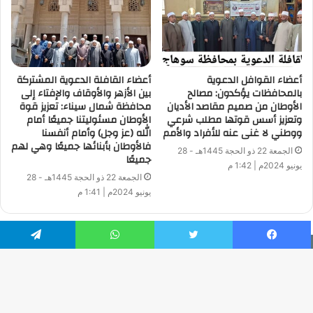
أعضاء القوافل الدعوية
أعضاء القافلة الدعوية المشتركة
بالمحافظات يؤكدون: مصالح
بين الأزهر والأوقاف والإفتاء إلى
الأوطان من صميم مقاصد الأديان
محافظة شمال سيناء: تعزيز قوة
وتعزيز أسس قوتها مطلب شرعي
الأوطان مسئوليتنا جميعًا أمام
ووطني لا غنى عنه للأفراد والأمم
الله (عز وجل) وأمام أنفسنا
فالأوطان بأبنائها جميعًا وهي لهم
الجمعة 22 ذو الحجة 1445هـ - 28
جميعًا
يونيو 2024م | 1:42 م
الجمعة 22 ذو الحجة 1445هـ - 28
يونيو 2024م | 1:41 م
فيسبوك
تويتر
واتساب
تيلقرام
جميع الحقوق محفوظة | © حقوق النشر 2026
Developed by: Ahmed Zaatar
زر