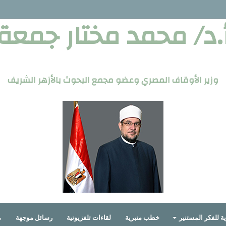
.د/ محمد مختار جمعة
وزير الأوقاف المصري وعضو مجمع البحوث بالأزهر الشريف
ة للفكر المستنير
خطب منبرية
لقاءات تلفزيونية
رسائل موجهة
م