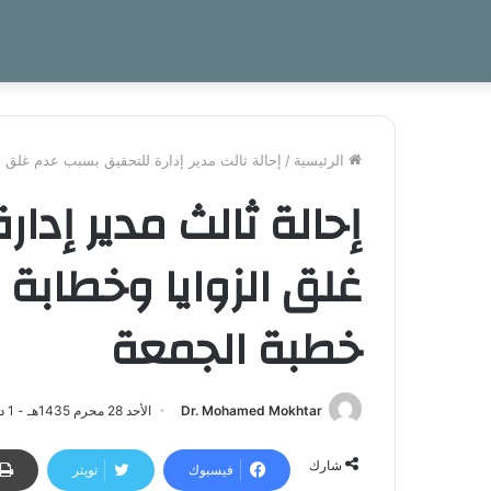
الرئيسية
/
إحالة ثالث مدير إدارة للتحقيق بسبب عدم غلق 
إحالة ثالث مدير إدا
غلق الزوايا وخطابة
خطبة الجمعة
Dr. Mohamed Mokhtar
الأحد 28 محرم 1435هـ - 1 ديسمبر 2013م | 4:18 م
شارك
فيسبوك
تويتر