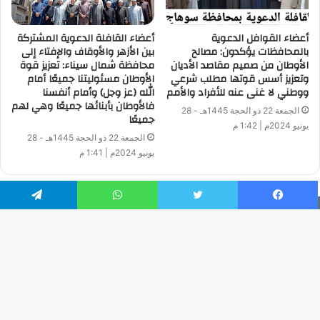
أعضاء القوافل الدعوية
أعضاء القافلة الدعوية المشتركة
بالمحافظات يؤكدون: مصالح
بين الأزهر والأوقاف والإفتاء إلى
الأوطان من صميم مقاصد الأديان
محافظة شمال سيناء: تعزيز قوة
وتعزيز أسس قوتها مطلب شرعي
الأوطان مسئوليتنا جميعًا أمام
ووطني لا غنى عنه للأفراد والأمم
الله (عز وجل) وأمام أنفسنا
فالأوطان بأبنائها جميعًا وهي لهم
الجمعة 22 ذو الحجة 1445هـ - 28
جميعًا
يونيو 2024م | 1:42 م
الجمعة 22 ذو الحجة 1445هـ - 28
يونيو 2024م | 1:41 م
فيسبوك
تويتر
واتساب
تيلقرام
جميع الحقوق محفوظة | © حقوق النشر 2026
Developed by: Ahmed Zaatar
زر
فيسبوك
تويتر
يوتيوب
انستقرام
الذ
إلى