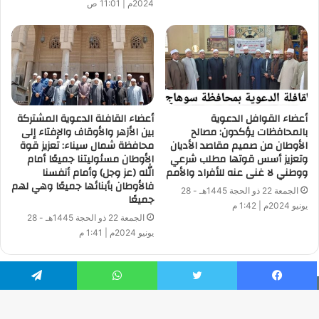
2024م | 11:01 ص
أعضاء القوافل الدعوية
أعضاء القافلة الدعوية المشتركة
بالمحافظات يؤكدون: مصالح
بين الأزهر والأوقاف والإفتاء إلى
الأوطان من صميم مقاصد الأديان
محافظة شمال سيناء: تعزيز قوة
وتعزيز أسس قوتها مطلب شرعي
الأوطان مسئوليتنا جميعًا أمام
ووطني لا غنى عنه للأفراد والأمم
الله (عز وجل) وأمام أنفسنا
فالأوطان بأبنائها جميعًا وهي لهم
الجمعة 22 ذو الحجة 1445هـ - 28
جميعًا
يونيو 2024م | 1:42 م
الجمعة 22 ذو الحجة 1445هـ - 28
يونيو 2024م | 1:41 م
فيسبوك
تويتر
واتساب
تيلقرام
جميع الحقوق محفوظة | © حقوق النشر 2026