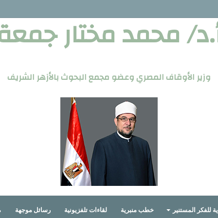
.د/ محمد مختار جمعة
وزير الأوقاف المصري وعضو مجمع البحوث بالأزهر الشريف
ة للفكر المستنير
خطب منبرية
لقاءات تلفزيونية
رسائل موجهة
م