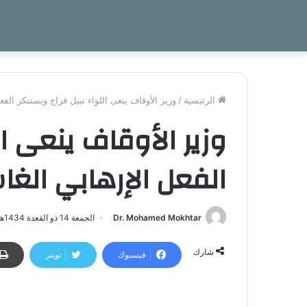
الرئيسية
/
وزير الأوقاف ينعى اللواء نبيل فراج ويستنكر الفع
وزير الأوقاف ينعى ال
الفعل الإرهابي الغ
Dr. Mohamed Mokhtar
الجمعة 14 ذو القعدة 1434هـ - 20 سبتمبر 2013م | 4:47 م
شارك
فيسبوك
تويتر