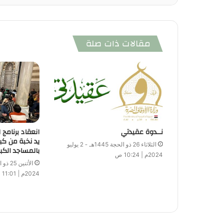
مقالات ذات صلة
نــدوة عقيدتي
انعقاد برنامج
يد نخبة من كب
الثلاثاء 26 ذو الحجة 1445هـ - 2 يوليو
بالمساجد الكب
2024م | 10:24 ص
2024م | 11:01 ص