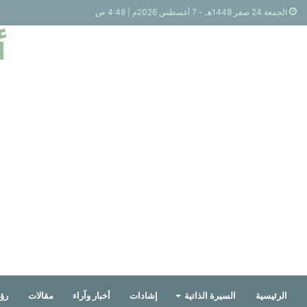
الجمعة 24 صفر 1448هـ - 7 أغسطس 2026م | 4:48 ص
أ
الرئيسية
السيرة الذاتية
إشادات
أخبار وآراء
مقالات
رؤي