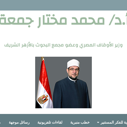
.د/ محمد مختار جمعة
وزير الأوقاف المصري وعضو مجمع البحوث بالأزهر الشريف
ة للفكر المستنير
خطب منبرية
لقاءات تلفزيونية
رسائل موجهة
م