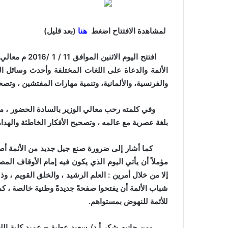
لمشاهدة الافتتاح اضغط
هنا
(بعد قليل)
افتتح اليوم ال
الأئمة والدعاة على اللغات المختلفة وأحدث وسائل التو
والفرنسية، والألمانية، وتنمية مهارات المفتشين ، وتصح
وفي كلمته رحب معالي الوزير بالسادة الحضور ، مؤكدً
بلغة عصرية مع عالمه ، وتصحيح الأفكار الخاطئة والهدام
كما أشار إلى ضرورة صنع جيل جديد من الأئمة أصحا
مؤملاً أن يأتي اليوم الذي يكون فيه إمام الأوقاف المصر
إلا من خلال أمرين : العلم الرشيد ، والخلق القويم ، 
شباب الأئمة أن يفتحوا صفحةً جديدةً وطنية خالصة ، كما
للأئمة للنهوض بمستواهم.
ومن جانبه شكر أ.د/ سعيد عطية – عميد كلية اللغات