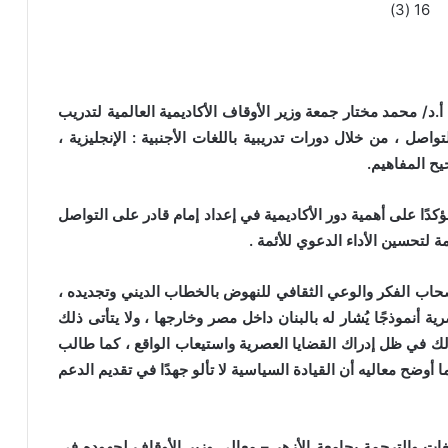
اثنين الموافق 11 / 1 /2016 م معالي أ.د/ محمد مختار جمعة وزير الأوقاف الأكاديمية العالمية لتدريب
اصل ، من خلال دورات تدريبية باللغات الأجنبية : الإنجليزية ،
يح المفاهيم.
ا على أهمية دور الأكاديمية في إعداد إمام قادر على التواصل
ة لتحسين الأداء الدعوي للأئمة .
ب الفكر والوعي الثقافي للنهوض بالخطاب الديني وتجديده ،
ية أنموذجًا يُشار له بالبنان داخل مصر وخارجها ، ولا يتأتى ذلك
وذلك في ظل إدراك القضايا العصرية واستيعاب الواقع ، كما طالب
 أوضح معاليه أن القيادة السياسية لا تألو جهدًا في تقديم الدعم
 والترجمة بجامعة الأزهر – معالي وزير الأوقاف لجهوده في