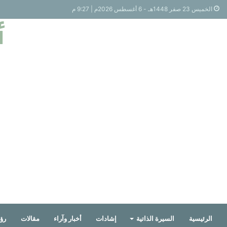
الخميس 23 صفر 1448هـ - 6 أغسطس 2026م | 9:27 م
أ
الرئيسية
السيرة الذاتية
إشادات
أخبار وآراء
مقالات
رؤي