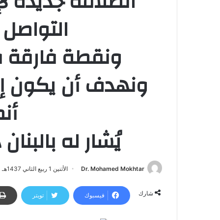
انطلاقة جديدة لإ
التواصل 
ونقطة فارقة ف
ونهدف أن يكون إم
أنم
يُشار له بالبنا
Dr. Mohamed Mokhtar
الأثنين 1 ربيع الثاني 1437هـ - 11 يناير 2016م | 7:03 م
شارك
فيسبوك
تويتر