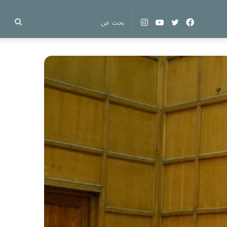
فيسبوك
تويتر
يوتيوب
انستقرام
بحث
عن