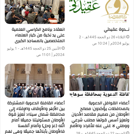
وأكّد معالي وزير الأوقاف خلال اللقاء : أننا نسعى دائمًا للتواصل
نــدوة عقيدتي
انعقاد برنامج الكراسي العلمية
الحضاري لا التصادم، فالمشتركات الإنسانية رحبة واسعة ، وأنه
على يد نخبة من كبار العلماء
الثلاثاء 26 ذو الحجة 1445هـ - 2
يُشرف بنفسه على اختيار السادة أعضاء هيئة التدريس الموفدين
المتخصصين بالمساجد الكبرى
يوليو 2024م | 10:24 ص
للتدريس بجامعة كازاخستان الإسلامية (نور مبارك) ليكون معيار
الأثنين 25 ذو الحجة 1445هـ - 1 يوليو
الكفاءة هو المعيار الوحيد ، كما اشترطنا على الأساتذة أن يكونوا
2024م | 11:01 ص
ملتزمين بالزي الأزهري الذي نشرف بارتدائه جميعًا في الداخل
والخارج ، فالأزهر ملك للعالم الإسلامي كله وليس لمصر وحدها ، وهو
ما كان موضع تقدير وترحيب من السفير الكازاخستاني .
وأشار معالي وزير الأوقاف إلى أنه يدرس مع الأستاذ الدكتور
رئيس الجامعة الجديد د/ عبد الحي عزب إمكانية توحيد المناهج
أعضاء القوافل الدعوية
أعضاء القافلة الدعوية المشتركة
بالمحافظات يؤكدون: مصالح
بين الأزهر والأوقاف والإفتاء إلى
للدارسين بجامعة (نور مبارك) الكازاخستانية مع جامعة الأزهر ، وهو
الأوطان من صميم مقاصد الأديان
محافظة شمال سيناء: تعزيز قوة
ما لقي ترحيبًا كبيرًا من السيد السفير أيضًا بما يضمن تحقيق المعادلة
وتعزيز أسس قوتها مطلب شرعي
الأوطان مسئوليتنا جميعًا أمام
المباشرة مع الشهادات الأزهرية .
ووطني لا غنى عنه للأفراد والأمم
الله (عز وجل) وأمام أنفسنا
فالأوطان بأبنائها جميعًا وهي لهم
الجمعة 22 ذو الحجة 1445هـ - 28