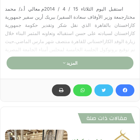
استقبل اليوم الثلاثاء 15 / 4 / 2014م معالي أ.د/ محمد
مختارجمعة وزير الأوقاف سعادة السفير/ بيريك أرين سفير جمهورية
كازاخستان بالقاهرة الذي نقل شكر وتقدير حكومة جمهورية
كازاخستان لسيادته على حسن استقباله وتعاونه المثمر البناء خلال
زيارة الوفد الكازاخستاني للقاهرة منتصف شهر مارس الماضي،حيث
تم توقيع بروتوكول الجلسة الخامسة لمجلس أمناء الجامعة المصرية
للثقافة الإسلامية (نور مبارك) بنجاح ،مما كان له بالغ الأثر في نفوس
المزيد
الدارسين والباحثين وأبناء جمهورية كازاخستان .
مقالات ذات صلة