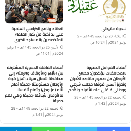
التوفيق في عملكم الكريم في خدمة الإسلام والمسلمين ” .
كما تلقى معالي وزير الأوقاف دعوة لزيارة الجامعة المصرية
للثقافة الإسلامية بكازاخستان للنظر في ضبط مناهجها وفق مناهج
نــدوة عقيدتي
انعقاد برنامج الكراسي العلمية
الأزهر الشريف ، وإلقاء محاضرة عامة بها ، وعقد عدد من اللقاءات
على يد نخبة من كبار العلماء
الثلاثاء 26 ذو الحجة 1445هـ - 2
المتخصصين بالمساجد الكبرى
مع المسئولين عن الشئون الدينية بها ، وذلك في نهاية أكتوبر 2014م
يوليو 2024م | 10:24 ص
بإذن الله تعالى .
الأثنين 25 ذو الحجة 1445هـ - 1 يوليو
2024م | 11:01 ص
جدير بالذكر أن وزارة الأوقاف ستشهد يوم الاثنين المقبل 4 / 8 /
أعضاء القوافل الدعوية
أعضاء القافلة الدعوية المشتركة
2014م توقيع عدد من العقود مع بعض أساتذة جامعة الأزهر
بالمحافظات يؤكدون: مصالح
بين الأزهر والأوقاف والإفتاء إلى
المرشحين للعمل بالجامعة المصرية للثقافة الإسلامية بكازاخستان
الأوطان من صميم مقاصد الأديان
محافظة شمال سيناء: تعزيز قوة
وتعزيز أسس قوتها مطلب شرعي
الأوطان مسئوليتنا جميعًا أمام
التابعة لوزارة الأوقاف في إطار التعاون البنّاء بين جمهورية مصر
ووطني لا غنى عنه للأفراد والأمم
الله (عز وجل) وأمام أنفسنا
العربية وجمهورية كازاخستان ، وفي ضوء الدور الريادي لمصر الأزهر
فالأوطان بأبنائها جميعًا وهي لهم
الجمعة 22 ذو الحجة 1445هـ - 28
في نشر الثقافة الإسلامية الصحيحة والفكر الوسطي في العالم كله .
جميعًا
يونيو 2024م | 1:42 م
الجمعة 22 ذو الحجة 1445هـ - 28
يونيو 2024م | 1:41 م