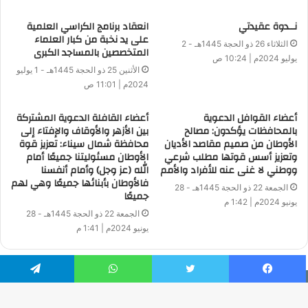
نــدوة عقيدتي
انعقاد برنامج الكراسي العلمية
على يد نخبة من كبار العلماء
الثلاثاء 26 ذو الحجة 1445هـ - 2
المتخصصين بالمساجد الكبرى
يوليو 2024م | 10:24 ص
الأثنين 25 ذو الحجة 1445هـ - 1 يوليو
2024م | 11:01 ص
أعضاء القوافل الدعوية
أعضاء القافلة الدعوية المشتركة
بالمحافظات يؤكدون: مصالح
بين الأزهر والأوقاف والإفتاء إلى
الأوطان من صميم مقاصد الأديان
محافظة شمال سيناء: تعزيز قوة
وتعزيز أسس قوتها مطلب شرعي
الأوطان مسئوليتنا جميعًا أمام
ووطني لا غنى عنه للأفراد والأمم
الله (عز وجل) وأمام أنفسنا
فالأوطان بأبنائها جميعًا وهي لهم
الجمعة 22 ذو الحجة 1445هـ - 28
جميعًا
يونيو 2024م | 1:42 م
الجمعة 22 ذو الحجة 1445هـ - 28
يونيو 2024م | 1:41 م
فيسبوك
تويتر
واتساب
تيلقرام
جميع الحقوق محفوظة | © حقوق النشر 2026