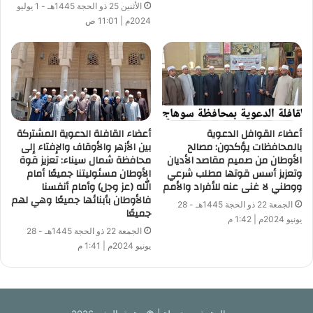
الجميع (محكمين ومتسابقين) المشاركة في هذه المسابقة العالمية
الأثنين 25 ذو الحجة 1445هـ - 1 يوليو
2024م | 11:01 ص
الكبيرة دون أن يضطروا إلى مغادرة بلادهم .
ويسرنا أن ننشر على موقعنا آليات إجراء هذه المسابقة العالمية
التي تقوم بها وزارة العدل والشئون الإسلامية والأوقاف البحرينية ،
مع تمنياتنا لأشقائنا البحرينيين بكل السداد والتوفيق ، وأن تكون هذه
المسابقة إسهامًا كبيرًا في خدمة كتاب الله ( عزّ وجلّ ) وخدمة أهله
أعضاء القوافل الدعوية
أعضاء القافلة الدعوية المشتركة
وإكرام حفظته .
بالمحافظات يؤكدون: مصالح
بين الأزهر والأوقاف والإفتاء إلى
الأوطان من صميم مقاصد الأديان
محافظة شمال سيناء: تعزيز قوة
وتعزيز أسس قوتها مطلب شرعي
الأوطان مسئوليتنا جميعًا أمام
ووطني لا غنى عنه للأفراد والأمم
الله (عز وجل) وأمام أنفسنا
فالأوطان بأبنائها جميعًا وهي لهم
الجمعة 22 ذو الحجة 1445هـ - 28
جميعًا
يونيو 2024م | 1:42 م
الجمعة 22 ذو الحجة 1445هـ - 28
يونيو 2024م | 1:41 م