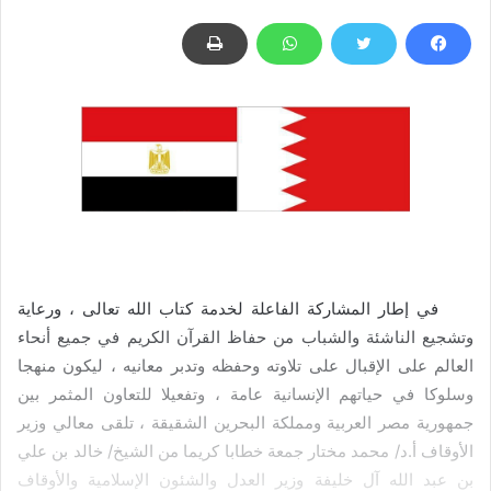
–
في إطار المشاركة الفاعلة لخدمة كتاب الله تعالى ، ورعاية
وتشجيع الناشئة والشباب من حفاظ القرآن الكريم في جميع أنحاء
العالم على الإقبال على تلاوته وحفظه وتدبر معانيه ، ليكون منهجا
وسلوكا في حياتهم الإنسانية عامة ، وتفعيلا للتعاون المثمر بين
جمهورية مصر العربية ومملكة البحرين الشقيقة ، تلقى معالي وزير
الأوقاف أ.د/ محمد مختار جمعة خطابا كريما من الشيخ/ خالد بن علي
بن عبد الله آل خليفة وزير العدل والشئون الإسلامية والأوقاف