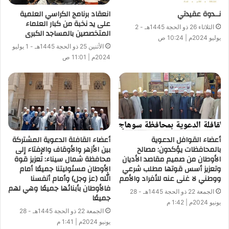
نــدوة عقيدتي
انعقاد برنامج الكراسي العلمية
على يد نخبة من كبار العلماء
الثلاثاء 26 ذو الحجة 1445هـ - 2
المتخصصين بالمساجد الكبرى
يوليو 2024م | 10:24 ص
الأثنين 25 ذو الحجة 1445هـ - 1 يوليو
2024م | 11:01 ص
أعضاء القوافل الدعوية
أعضاء القافلة الدعوية المشتركة
بالمحافظات يؤكدون: مصالح
بين الأزهر والأوقاف والإفتاء إلى
الأوطان من صميم مقاصد الأديان
محافظة شمال سيناء: تعزيز قوة
وتعزيز أسس قوتها مطلب شرعي
الأوطان مسئوليتنا جميعًا أمام
ووطني لا غنى عنه للأفراد والأمم
الله (عز وجل) وأمام أنفسنا
فالأوطان بأبنائها جميعًا وهي لهم
الجمعة 22 ذو الحجة 1445هـ - 28
جميعًا
يونيو 2024م | 1:42 م
الجمعة 22 ذو الحجة 1445هـ - 28
يونيو 2024م | 1:41 م