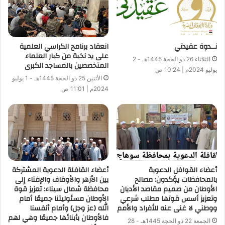
وبما أن وزارة الأوقاف جادة في محاربة كل مظاهر التشدد
والتطرف والإرهاب والبلطجة الفكرية ، والعمل على نشر سماحة
الإسلام ، فإنها تؤكد أن ذلك لا يمكن أن يتم إلا بتكاتف جميع القوى
نــدوة عقيدتي
انعقاد برنامج الكراسي العلمية
على يد نخبة من كبار العلماء
الوطنية والجهات المعنية بالدولة لمنع تكرار هذه البلطجة ، ومحاولة
الثلاثاء 26 ذو الحجة 1445هـ - 2
المتخصصين بالمساجد الكبرى
إقامة كيانات دينية متطرفة خارج سيطرة الدولة وإطار القانون .
يوليو 2024م | 10:24 ص
الأثنين 25 ذو الحجة 1445هـ - 1 يوليو
2024م | 11:01 ص
أعضاء القوافل الدعوية
أعضاء القافلة الدعوية المشتركة
بالمحافظات يؤكدون: مصالح
بين الأزهر والأوقاف والإفتاء إلى
الأوطان من صميم مقاصد الأديان
محافظة شمال سيناء: تعزيز قوة
وتعزيز أسس قوتها مطلب شرعي
الأوطان مسئوليتنا جميعًا أمام
ووطني لا غنى عنه للأفراد والأمم
الله (عز وجل) وأمام أنفسنا
فالأوطان بأبنائها جميعًا وهي لهم
الجمعة 22 ذو الحجة 1445هـ - 28