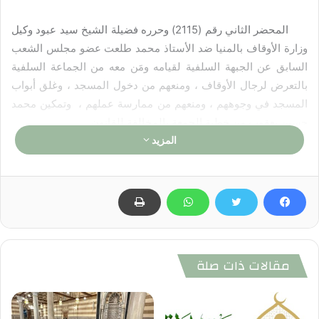
المحضر الثاني رقم (2115) وحرره فضيلة الشيخ سيد عبود وكيل
وزارة الأوقاف بالمنيا ضد الأستاذ محمد طلعت عضو مجلس الشعب
السابق عن الجبهة السلفية لقيامه ومَن معه من الجماعة السلفية
بالتعرض لرجال الأوقاف ، ومنعهم من دخول المسجد ، وغلق أبواب
المسجد في وجوههم ، ومنعهم من ممارسة عملهم ، وتمكين محمد
حسين يعقوب من خطبة الجمعة بالمخالفة للقانون .
المزيد
ووزارة الأوقاف تؤكد أن هذه الأفعال الغوغائية لا تليق لا بالدين ،
ولا بالأخلاق ، ولا بالإنسانية ، ولا بالقيم المصرية الأصيلة ، ولا يمكن أن
تصدر عن أناس وطنيين طبيعيين أسوياء .
وتناشد الوزارة سائر الجهات المعنية بالدولة ممارسة دورها
وسرعة تنفيذ القانون تجاه هذه الأعمال التي تُعد بلطجة واضحة ،
مقالات ذات صلة
ومحاولة لبسط السطوة والنفوذ على بيوت الله بالقوة والبلطجة ،
علمًا بأن هذه الجماعات المتشددة الخارجة على القانون تُعد من أهم
روافد التشدد والعنف والتطرف والإرهاب الذي نعاني منه .