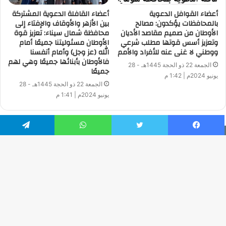
أعضاء القوافل الدعوية
أعضاء القافلة الدعوية المشتركة
بالمحافظات يؤكدون: مصالح
بين الأزهر والأوقاف والإفتاء إلى
الأوطان من صميم مقاصد الأديان
محافظة شمال سيناء: تعزيز قوة
وتعزيز أسس قوتها مطلب شرعي
الأوطان مسئوليتنا جميعًا أمام
ووطني لا غنى عنه للأفراد والأمم
الله (عز وجل) وأمام أنفسنا
فالأوطان بأبنائها جميعًا وهي لهم
الجمعة 22 ذو الحجة 1445هـ - 28
جميعًا
يونيو 2024م | 1:42 م
الجمعة 22 ذو الحجة 1445هـ - 28
يونيو 2024م | 1:41 م
فيسبوك
تويتر
واتساب
تيلقرام
جميع الحقوق محفوظة | © حقوق النشر 2026
Developed by: Ahmed Zaatar
زر
فيسبوك
تويتر
يوتيوب
انستقرام
الذ
إلى