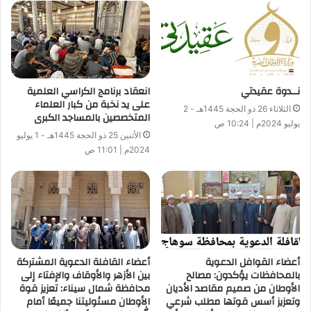
1435هـ
14-
المروءة
ليلة 14 من رمضان
1435هـ
15-
الطهارة
ليلة 15 من رمضان 1435هـ
نــدوة عقيدتي
انعقاد برنامج الكراسي العلمية
على يد نخبة من كبار العلماء
16-
أدب الحوار
ليلة 16 من رمضان 1435هـ
الثلاثاء 26 ذو الحجة 1445هـ - 2
المتخصصين بالمساجد الكبرى
يوليو 2024م | 10:24 ص
17-
الانتفاع بالوقت
ليلة 17 من رمضان 1435هـ
الأثنين 25 ذو الحجة 1445هـ - 1 يوليو
2024م | 11:01 ص
18-
صلة الرحم
ليلة 18 من رمضان 1435هـ
19-
الكرم
ليلة 19 من رمضان 1435هـ
20-
النصح
ليلة 20 من رمضان
1435هـ
أعضاء القوافل الدعوية
أعضاء القافلة الدعوية المشتركة
21-
التعاون على البر والتقوى
ليلة 21 من رمضان 1435هـ
بالمحافظات يؤكدون: مصالح
بين الأزهر والأوقاف والإفتاء إلى
الأوطان من صميم مقاصد الأديان
محافظة شمال سيناء: تعزيز قوة
22-
التواضع
ليلة 22 من رمضان
وتعزيز أسس قوتها مطلب شرعي
الأوطان مسئوليتنا جميعًا أمام
1435هـ