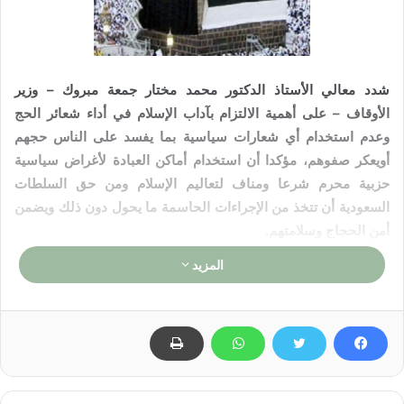
شدد معالي الأستاذ الدكتور محمد مختار جمعة مبروك – وزير
الأوقاف – على أهمية الالتزام بآداب الإسلام في أداء شعائر الحج
وعدم استخدام أي شعارات سياسية بما يفسد على الناس حجهم
أويعكر صفوهم، مؤكدا أن استخدام أماكن العبادة لأغراض سياسية
حزبية محرم شرعا ومناف لتعاليم الإسلام ومن حق السلطات
السعودية أن تتخذ من الإجراءات الحاسمة ما يحول دون ذلك ويضمن
أمن الحجاج وسلامتهم.
المزيد
المركز الإعلامي لوزارة الأوقاف