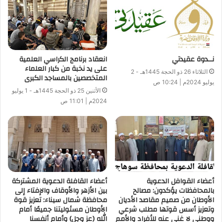
نــدوة عقيدتي
انعقاد برنامج الكراسي العلمية
على يد نخبة من كبار العلماء
الثلاثاء 26 ذو الحجة 1445هـ - 2
المتخصصين بالمساجد الكبرى
يوليو 2024م | 10:24 ص
الأثنين 25 ذو الحجة 1445هـ - 1 يوليو
2024م | 11:01 ص
أعضاء القوافل الدعوية
أعضاء القافلة الدعوية المشتركة
بالمحافظات يؤكدون: مصالح
بين الأزهر والأوقاف والإفتاء إلى
الأوطان من صميم مقاصد الأديان
محافظة شمال سيناء: تعزيز قوة
وتعزيز أسس قوتها مطلب شرعي
الأوطان مسئوليتنا جميعًا أمام
ووطني لا غنى عنه للأفراد والأمم
الله (عز وجل) وأمام أنفسنا