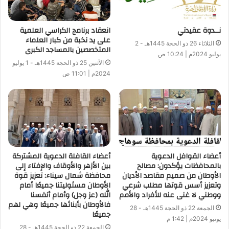
نــدوة عقيدتي
انعقاد برنامج الكراسي العلمية
على يد نخبة من كبار العلماء
الثلاثاء 26 ذو الحجة 1445هـ - 2
المتخصصين بالمساجد الكبرى
يوليو 2024م | 10:24 ص
الأثنين 25 ذو الحجة 1445هـ - 1 يوليو
2024م | 11:01 ص
أعضاء القوافل الدعوية
أعضاء القافلة الدعوية المشتركة
بالمحافظات يؤكدون: مصالح
بين الأزهر والأوقاف والإفتاء إلى
الأوطان من صميم مقاصد الأديان
محافظة شمال سيناء: تعزيز قوة
وتعزيز أسس قوتها مطلب شرعي
الأوطان مسئوليتنا جميعًا أمام
ووطني لا غنى عنه للأفراد والأمم
الله (عز وجل) وأمام أنفسنا
فالأوطان بأبنائها جميعًا وهي لهم
الجمعة 22 ذو الحجة 1445هـ - 28
جميعًا
يونيو 2024م | 1:42 م
الجمعة 22 ذو الحجة 1445هـ - 28