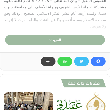
الخميس المقبل – بإذن الله تعالى – 28 / 8 / 2014م قافلة دعوية
مشتركة لعلماء الأزهر الشريف ووزراة الأوقاف إلى محافظة جنوب
سيناء ولمدة أربعة أيام لنشر الفكر الإسلامي الصحيح , وذلك وفق
سماحة الإسلام وسعة أفقه بعيدًا عن التشدد والغلو ، حيث لا إفراط
ولا تفريط .
وتقوم القافلة بإلقاء عدة محاضرات ودروس وندوات دينية
المزيد
بالمساجد الكبرى ومراكز الشباب ونوادي المحافظة حول فضل
العمل والإنتاج ودورهما في بث الأمل ودفع الوطن إلى الأمام –
والمشروعات الاقتصادية الكبرى ودورها في التنمية – دور الشباب
في بناء الأوطان – وتكون خطبة الجمعة الموحدة بعنوان :
” المشروعات الاقتصادية الكبرى بين الأمل والعمل “
مقالات ذات صلة