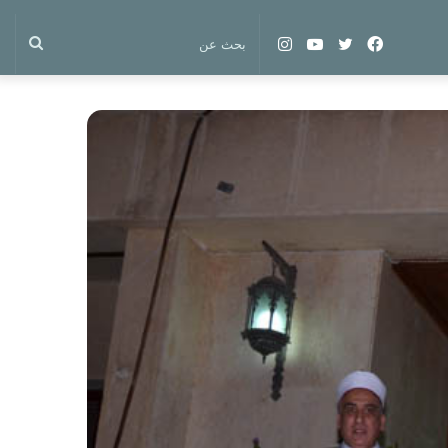
فيسبوك
تويتر
يوتيوب
انستقرام
بحث
عن