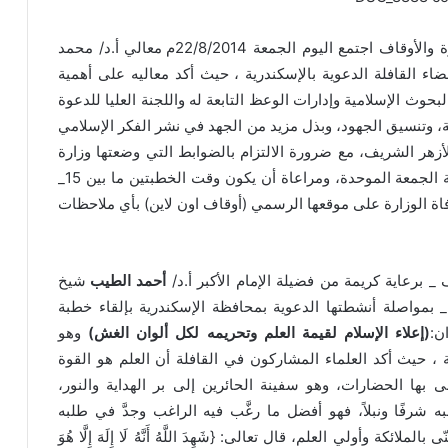
في إطار جولته بالإسكندرية لمتابعة شئون الدعوة والأوقاف اجتمع اليوم الجمعة 22/8/2014م معالي أ.د/ محمد
ضاء القافلة الدعوية بالإسكندرية ، حيث أكد معاليه على أهمية
حوث الإسلامية وإدارات الوعظ التابعة له واللجنة العليا للدعوة
ية، وتنسيق الجهود، وبذل مزيد من الجهد في نشر الفكر الإسلامي
زهر الشريف، مع ضرورة الالتزام بالضوابط التي وضعتها وزارة
الأوقاف لخطبة الجمعة، وأهمها الالتزام بموضوع خطبة الجمعة الموحدة، ومراعاة أن يكون وقت الخطبتين ما بين 15_
افاة الوزارة على موقعها الرسمي (أوقاف اون لاين) بأي ملاحظات
برعاية كريمة من فضيلة الإمام الأكبر أ.د/
أحمد الطيب
شيخ
_ بمواصلة أنشطتها الدعوية بمحافظة الإسكندرية بإلقاء خطبة
ن:
(
إعلاء الإسلام لقيمة العلم وتحريمه لكل ألوان الغش)
وهو
 حيث أكد العلماء المشاركون في القافلة أن العلم هو القوة
بنى بها الحضارات، وهو سفينة الحائرين إلى بر الهداية والنور،
به شرفًا ونبلاً، فهو أفضل ما رغَّب فيه الراغب وجدَّ في طلبه
ة وأولي العلم، قال تعالى: {شَهِدَ اللَّهُ أَنَّهُ لَا إِلَهَ إِلَّا هُوَ