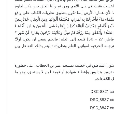
عست بقيت في ذيل الأمم. ومن ثم رأينا الحق حين ذكر العلوم
نية؛ لأن عمارة الأرض إنما تكون بتطبيق نظريات الكتاب على واقع
ِ مَاءً فَأَخْرَجْنَا بِهِ ثَمَرَاتٍ مُخْتَلِفًا أَلْوَانُهَا وَمِنَ الْجِبَالِ جُدَدٌ بِيضٌ
وَالْأَنْعَامِ مُخْتَلِفٌ أَلْوَانُهُ كَذَلِكَ إِنَّمَا يَخْشَى اللَّهَ مِنْ عِبَادِهِ الْعُلَمَاءُ
الصَّلَاةَ وَأَنْفَقُوا مِمَّا رَزَقْنَاهُمْ سِرًّا وَعَلَانِيَةً يَرْجُونَ تِجَارَةً لَنْ تَبُورَ *
لِيُوَفِّيَهُمْ أُجُورَهُمْ وَيَزِيدَهُمْ مِنْ فَضْلِهِ إِنَّهُ غَفُورٌ شَكُورٌ}[فاطر: 27 – 30] فلنعد إلى العلم؛ فالعلم ينبغي أن يكون أولاً؛
الترجمة الحرفية لقوانين العلم ونظرياته؛ ليتم بذلك التفاعل بين
ئون المناطق في خطبته بمسجد عمر بن الخطاب على خطورة
ه تزوير وتدليس وإعطاء شهادة أو قيمة لمن لا يستحق، وهو ما
ل الكفاءات.