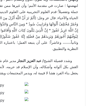
لنهضتها ؛ صارت في مقدمة الأمم؛ وأن غيرها ممن تقا
جملة وتفصيلاً؛ قدم العلوم التجريبية على العلوم الدي
الحياة والأحياء. قال عز وجل: {أَلَمْ تَرَ أَنَّ اللَّهَ أَنْزَلَ مِنَ السَّمَاء
وَحُمْرٌ مُخْتَلِفٌ أَلْوَانُهَا وَغَرَابِيبُ سُودٌ * وَمِنَ النَّاسِ وَالدَّوَابِّ 
إِنَّ اللَّهَ عَزِيزٌ غَفُورٌ * إِنَّ الَّذِينَ يَتْلُونَ كِتَابَ اللَّهِ وَأَقَامُوا 
وثانياً،،،،،،، وعاشراً؛ على أن يتبعه العمل؛ باعتباره 
النظرية والتطبيق.
وشدد فضيلة الشيخ
/ عبد العزيز النجار
مدير عام ش
الغش بكل ألوانه وأشكاله، وأن الإسلام قد حرمه، لأن
يجعل بناء الفرد هشا لا قيمة له، ويدمر المجتمعات ويقت