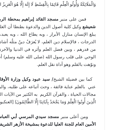
وَالْمَلَائِكَةُ وَأُولُو الْعِلْمِ قَائِمًا بِالْقِسْطِ لَا إِلَهَ إِلَّا هُوَ الْعَزِ
فمن على منبر
مسجد القائد إبراهيم بمحطة الر
شعيشع
وكيل كلية أصول الدين والدعوة بطنطا أن العلم ل
يبلغ الإنسان منازل الأبرار ، وبه يطاع الله ، وبه يعبد،
الدرجات ، فالإسلام دين العلم، لا يُعرَفُ دينٌ مثلُه أشا
من قدرهم ، وبين فضل العلم وأثره في الدنيا والآخرة
الوحي على قلب رسول الله (صلى الله عليه وسلم) أش
ونوّهت بالقلم وهو أداة نقل العلم.
كما بين فضيلة الشيخ
/ سيد عبود وكيل وزارة الأو
عني بالعلم عناية فائقة ، وحث أتباعه على طلبه، وا
مجالات الحياة ، والقرآن الكريم به الكثير من الآيات التي تشي
الَّذِينَ أُوتُوا الْعِلْمَ وَمَا يَجْحَدُ بِآيَاتِنَا إِلَّا الظَّالِمُونَ} [العنكبوت:
ومن أعلى منبر
مسجد سيدي المرسي أبي العباس
الأمين العام للجنة العليا للدعوة بمشيخة الأزهر الشري