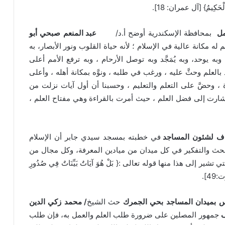
يزُ الْحَكِيمُ} [آل عمران: 18].
مل
بمحافظة الإسكندرية أوضح أ.د/
عبد المنعم صبحي أبو
ه مكانة عالية في الإسلام ؛ لأنه حياة القلوب ونور الأبصار، به
 وبه يوحد، وبه يُمَجَّد وبه توصل الأرحام ، وبه ترفع الأمم أعلى
د بالعلم وحثَّ عليه ، ورغب في طلبه ، ونوَّه بمكانة أهله ، وأعلى
 ، وحضَّ على التعلم والتعليم ، وحسبنا أن أول آيات نزلت من
ارت إلى فضل العلم ، حيث أمرت بالقراءة وهي مفتاح العلم ،
قاف لشئون المساجد
في خطبته بمسجد سيدي جابر أن الإسلام
لبحث والتفكير في كل ميدان من ميادين المعرفة، وكل مجال من
ر إلى هذا منها قوله تعالى :{ بَلْ هُوَ آيَاتٌ بَيِّنَاتٌ فِي صُدُورِ
49].
 بميدان المساجد بحي الجمرك
حث الشيخ
/ محمد زكي الدين
ف
جمهور المصلين على ضرورة طلب العلم والعمل به، فإن طلب