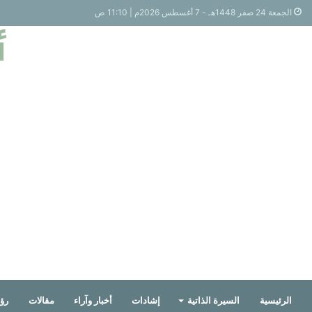
الجمعة 24 صفر 1448هـ - 7 أغسطس 2026م | 11:10 ص
أ
الرئيسية
السيرة الذاتية
إشادات
أخبار وآراء
مقالات
رؤي