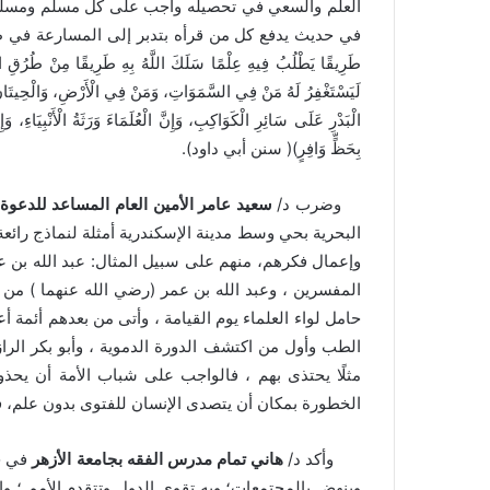
العلم والسعي في تحصيله واجب على كل مسلم ومسلمة
في حديث يدفع كل من قرأه بتدبر إلى المسارعة في طلب ا
طَرِيقًا يَطْلُبُ فِيهِ عِلْمًا سَلَكَ اللَّهُ بِهِ طَرِيقًا مِنْ طُرُقِ الْجَنَّ
لَيَسْتَغْفِرُ لَهُ مَنْ فِي السَّمَوَاتِ، وَمَنْ فِي الْأَرْضِ، وَالْحِيتَانُ 
الْبَدْرِ عَلَى سَائِرِ الْكَوَاكِبِ، وَإِنَّ الْعُلَمَاءَ وَرَثَةُ الْأَنْبِيَاءِ، وَإِن
بِحَظٍّ وَافِرٍ)( سنن أبي داود).
وضرب د/
سعيد عامر الأمين العام المساعد للدعوة
البحرية بحي وسط مدينة الإسكندرية أمثلة لنماذج رائعة م
وإعمال فكرهم، منهم على سبيل المثال: عبد الله بن عب
المفسرين ، وعبد الله بن عمر (رضي الله عنهما ) من ا
حامل لواء العلماء يوم القيامة ، وأتى من بعدهم أئمة أ
الطب وأول من اكتشف الدورة الدموية ، وأبو بكر الراز
مثلًا يحتذى بهم ، فالواجب على شباب الأمة أن يحذو
الخطورة بمكان أن يتصدى الإنسان للفتوى بدون علم، 
وأكد د/
هاني تمام
مدرس الفقه بجامعة الأزهر
في خط
وينهض بالمجتمعات؛ وبه تقوى الدول وتتقدم الأمم ؛ وا