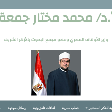
.د/ محمد مختار جمعة
وزير الأوقاف المصري وعضو مجمع البحوث بالأزهر الشريف
ة للفكر المستنير
خطب منبرية
لقاءات تلفزيونية
رسائل موجهة
م