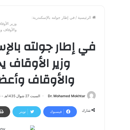
الرئيسية
/
في إطار جولته بالإسكندرية:
وزير الأوقا
والأوقاف وأ
في إطار جولته بالإس
وزير الأوقاف يج
والأوقاف وأعضا
Dr. Mohamed Mokhtar
السبت 27 شوال 1435هـ - 23 أغسطس 2014م | 2:31 ص
شارك
فيسبوك
تويتر