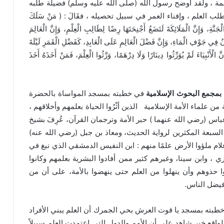
 ، ولقد أوضح رسول الله (صلى الله عليه وسلم) فضيلة طلبه
لعلم ، وإفناء العمر في سبيل تحصيله ، فقَالَ : ( مَنْ سَلَكَ
ةِ، وَإِنَّ الْمَلَائِكَةَ لَتَضَعُ أَجْنِحَتَهَا رِضًا لِطَالِبِ الْعِلْمِ، وَإِنَّ الْعَالِمَ
فِي جَوْفِ الْمَاءِ، وَإِنَّ فَضْلَ الْعَالِمِ عَلَى الْعَابِدِ، كَفَضْلِ الْقَمَرِ لَيْلَةَ
َّ الْأَنْبِيَاءَ لَمْ يُوَرِّثُوا دِينَارًا وَلَا دِرْهَمًا، وَرَّثُوا الْعِلْمَ، فَمَنْ أَخَذَهُ أَخَذَ
 بمجمع البحوث الإسلامية
في خطبته بمسجد المواساة بالحضرة
ن علماء الأمة الإسلامية الذين أثْرُوا الحياة بعلمهم وأخلاقهم ،
اس (رضي الله عنهما ) حبر الأمة وترجمان القرآن، عُرِفَ بشيخ
لسبعة المكثرين لرواية الحديث، ومعاذ بن جبل (رضي الله عنه)
علام ملؤوا الأرض علمًا منهم : ابن النفيس الدمشقي الذي نبغ في
ي ، وابن سينا، وغيرهم كثير ممن أفادوا البشرية بعلمهم وكانوا
ا حذوهم وأن ينهلوا من العلم حتى ينهضوا بالأمة، على أن من
فيضل الناس.
بته بمسجد يا قوت العرش بحي الجمرك أن العلم يبني الأفراد
لواقع خير شاهد على أن الأمم والدول التي اعتمدت العلم سبيلاً