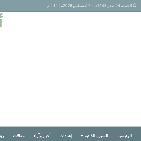
الجمعة 24 صفر 1448هـ - 7 أغسطس 2026م | 2:12 م
أ
الرئيسية
السيرة الذاتية
إشادات
أخبار وآراء
مقالات
رؤي