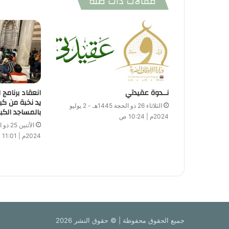
مقالات ذات صلة
نــدوة عقيدتي
انعقاد برنامج
يد نخبة من كب
الثلاثاء 26 ذو الحجة 1445هـ - 2 يوليو
بالمساجد الكب
2024م | 10:24 ص
2024م | 11:01 ص
جميع الحقوق محفوظة | © حقوق النشر 2026