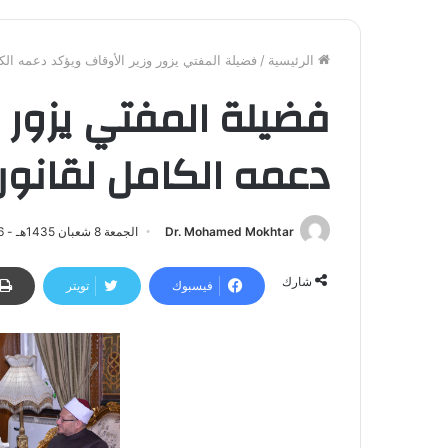
الرئيسية
/
فضيلة المفتي يزور وزير الأوقاف ويؤكد دعمه ال
فضيلة المفتي يزور 
دعمه الكامل لقانون
Dr. Mohamed Mokhtar
الجمعة 8 شعبان 1435هـ - 6 يونيو 2014م | 12:39 ص
شارك
فيسبوك
تويتر