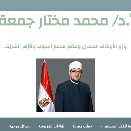
.د/ محمد مختار جمعة
وزير الأوقاف المصري وعضو مجمع البحوث بالأزهر الشريف
ة للفكر المستنير
خطب منبرية
لقاءات تلفزيونية
رسائل موجهة
م