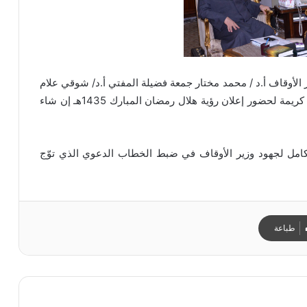
يس 5 / 6 / 2014م معالي وزير الأوقاف أ.د / محمد مختار جمعة فضيلة المفتي أ.د/ شوقي علام
مفتي الجمهورية الذي سلّم معالي وزير الأوقاف دعوة كريمة لحضور إعلان رؤية هلال رمضان المبارك 1435هـ إن شاء
ل لجهود وزير الأوقاف في ضبط الخطاب الدعوي الذي توّج
طباعة