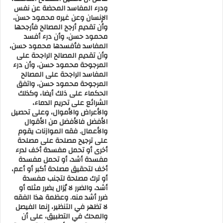
واقع هذه المسئولية ومن خلال هذا العبق الأزهري السهل السمح
ودرء المفاسد المحضة عن نفس
البعيد كل البعد عن التشدد و التطرف ، بل الرافض لهما كل الرفض ،
الإنسان وعن غيره محمود حسن،
وأن تقديم أرجح المصالح فأرجحها
أنطلق بإذن الله تعالى ، وستكون بداية الانطلاق العملي بإعلان مؤتمر
محمود حسن، وأن درء أفسد
علمي دولي متخصص يتبناه المجلس الأعلى للشئون الإسلامية
المفاسد فأفسدها محمود حسن،
بوزارة الأوقاف تحت عنوان : ” التطرف والغلو بين أغاليط المضللين
وأن تقديم المصالح الراجحة على
المرجوحة محمود حسن، وأن درء
وتفنيد العلماء المحققين ” .
المفاسد الراجحة على المصالح
المرجوحة محمود حسن، واتفق
جـ – المحور الثالث : الجانب الإداري والتنظيمي سواء في إدارة
الحكماء على ذلك أيضا، وكذلك
الشرائع على تحريم الدماء،
واستثمار أموال الوقف ، أم في إدارة ملفات الدعوة ، فإنني أؤكد أننا
والأعراض والأموال، وعلى تحصيل
سنعمل على تطوير أنفسنا وبذل المزيد من الجهد ، والإفادة من
الأفضل فالأفضل من الأقوال
والأعمال. فقه الموازنات يقوم
معطيات العصر العلمية والإدارية والاقتصادية وأننا سنفسح المجال
على ترجيح مصلحة على مصلحة
أمام الشباب ليأخذوا دورهم ، ويسهموا بأفكارهم وطاقاتهم إلى جانب
أخرى أو تحمل مفسدة أخف لدرء
الخبرات التي لا غنى عنها في إدارة ملفات الوزارة ، فنحن نؤمن
مفسدة أشد، أو تحمل مفسدة
أخف لتحقيق مصلحة أكبر أو أعم،
بالتواصل بين الأجيال وتكامل خبرات الشيوخ مع طاقات الشباب ،
أو ترك مصلحة لتجنب مفسدة
ولهذا وجّهنا بتشكيل مكتب للتطوير والتجديد ، ويتكون من عشرة
أشد، والضرر لا يُزال بضرر مثله أو
أعضاء من الشباب ممن هم تحت سن الأربعين ، ليكونوا حلقة وصل
ضرر أشد منه. وعظمة هذا الفقه
لا تظهر في التنظير، إنما الفيصل
جيدة بين الوزارة وجميع العاملين بها ، ممثلين لزملائهم وبخاصة
والمحك في التطبيق، على أن
الأئمة ، وستكون الأولوية للحاصلين على درجة الدكتوراه أو