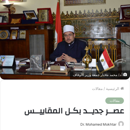
أ.د/ محمد مختار جمعة وزير الأوقاف
الرئيسية
/
مقالات
مقالات
عصــر جديــد بكـل المقاييــس
Dr. Mohamed Mokhtar