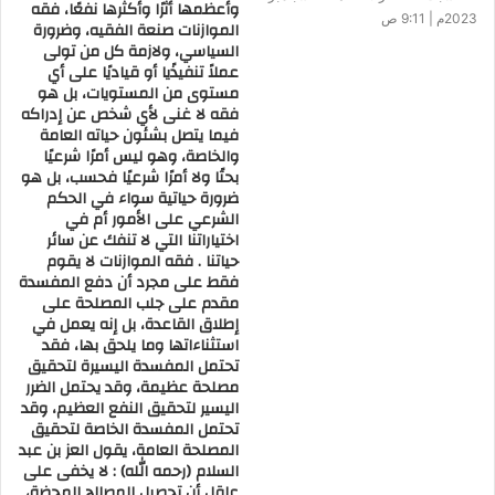
وأعظمها أثرًا وأكثرها نفعًا، فقه
خلالها بالبيان الشرعي الذي يناسب الزمان والمكان والحال ، فحيثما
2023م | 9:11 ص
الموازنات صنعة الفقيه، وضرورة
تكون المصلحة فثمّة شرع الله ، فذلك عمل الفقيه المجتهد الذي
السياسي، ولازمة كل من تولى
تنطلق رؤاه الفكرية في ضوء فقه الواقع ، وفقه المتاح ، وفقه
عملاً تنفيذًيا أو قياديًا على أي
مستوى من المستويات، بل هو
الأولويات ، وفقه المقاصد ، وسعة الأفق ، وإذا كان بعض سلفنا
فقه لا غنى لأي شخص عن إدراكه
الصالح يقول : رأيي صواب يحتمل الخطأ ورأي غيري خطأ يحتمل
فيما يتصل بشئون حياته العامة
الصواب ، فإننا نقول : قد يكون كلا الرأيين على صواب غير أن
والخاصة، وهو ليس أمرًا شرعيًا
بحتًا ولا أمرًا شرعيًا فحسب، بل هو
أحدهما راجح والآخر مرجوح ، فالأقوال الراجحة ليست معصومة ،
ضرورة حياتية سواء في الحكم
والأقوال المرجوحة ليست مهدومة ، طالما أن لصاحبها حظًا من
الشرعي على الأمور أم في
اختياراتنا التي لا تنفك عن سائر
النظر والدليل الشرعي المعتبر وهنا أؤكد : أنني سأبذل ما في
حياتنا . فقه الموازنات لا يقوم
وسعي ليمسك الناس سماحة الإسلام بأيديهم ، وأتخذ من المنهج
فقط على مجرد أن دفع المفسدة
العقلي في التفكير الذي ينتهج فضيلة الإمام الأكبر شيخ الأزهر
مقدم على جلب المصلحة على
إطلاق القاعدة، بل إنه يعمل في
منطلقًا لتجديد الخطاب الديني ، إذ يشرفني أن أكون منتميًا إلى
استثناءاتها وما يلحق بها، فقد
مدرسته العلمية العقلية الحضارية في التفكير والنظرة إلى الأمور ،
تحتمل المفسدة اليسيرة لتحقيق
ومن واقع مسؤليتي عن الدعوة في وزارة الأوقاف ، و عن الدعوة
مصلحة عظيمة، وقد يحتمل الضرر
اليسير لتحقيق النفع العظيم، وقد
والإعلام الديني بالأزهر الشريف كوني عضو المكتب الفني لشيخ
تحتمل المفسدة الخاصة لتحقيق
الأزهر لهذا الشأن ، وعضو لجنة التعريف بالإسلام بمجمع البحوث
المصلحة العامة، يقول العز بن عبد
السلام (رحمه الله) : لا يخفى على
الذي يشرف برئاسة فضيلة الإمام الأكبر ، وأشرف بعضويتي فيه ، من
عاقل أن تحصيل المصالح المحضة،