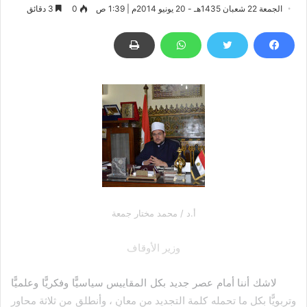
الجمعة 22 شعبان 1435هـ - 20 يونيو 2014م | 1:39 ص
0
3 دقائق
أ.د / محمد مختار جمعة
وزير الأوقاف
لاشك أننا أمام عصر جديد بكل المقاييس سياسيًّا وفكريًّا وعلميًّا
وتربويًّا بكل ما تحمله كلمة التجديد من معانٍ ، وأنطلق من ثلاثة محاور