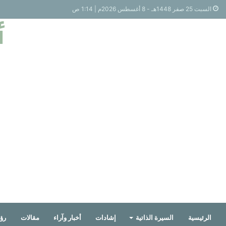
السبت 25 صفر 1448هـ - 8 أغسطس 2026م | 1:14 ص
أ
الرئيسية
السيرة الذاتية
إشادات
أخبار وآراء
مقالات
رؤي