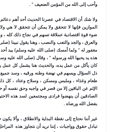
وأحب إلى الله من المؤمن الضعيف ” .
ولا شك أن الاقتصاد في عصرنا الحديث أحد أهم دعائم 
الموازين فإنها لا تتحقق ولا يمكن أن تتحقق لا هي ولا 
ضوء قوة اقتصادية عملاقة تسهم في نجاح ذلك كله ، ولن 
والعرق ، والجد والتعب والنصب ، وهنا يقول نبينا
(
صلى 
مغفور له ” ولما أمسك
(
صلى الله عليه وسلم)
بيد أحد
هذه يد يحبها الله ورسوله ” ، وقال
(
صلى الله عليه وسل
كان يأكل من عمل يده، والحديث هنا يشمل كل عمل يقو
ذل السؤال ويسهم في نهضة وطنه ورقيه ، وسد جميع احت
طعام وغذاء ، وملبس ومسكن ، وسلاح وعتاد ، كل ذلك
الإثم عن الباقين إلا من قصر في واجبه وحق نفسه أو حق
الصادقين أن ينهضوا فرادى ومجتمعين لسد هذه الاحتي
بفضل الله ورضاه .
غير أننا نحتاج إلى نقطة البداية والانطلاق ، وألا يكون
تبادل حقوق وواجبات ، إننا نريد أن نتجاوز هذه المر