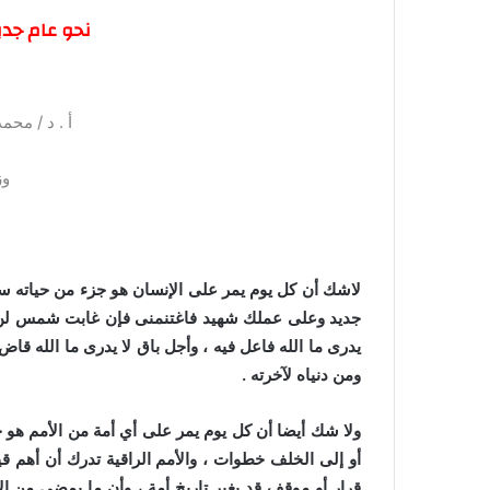
نحو عام جديد
أ . د / مح
وز
لاشك أن كل يوم يمر على الإنسان هو جزء من حياته سيكون
جديد وعلى عملك شهيد فاغتنمنى فإن غابت شمس لن تد
يدرى ما الله فاعل فيه ، وأجل باق لا يدرى ما الله ق
ومن دنياه لآخرته .
ولا شك أيضا أن كل يوم يمر على أي أمة من الأمم هو جزء 
أو إلى الخلف خطوات ، والأمم الراقية تدرك أن أهم ق
قرار أو موقف قد يغير تاريخ أمة ، وأن ما يمضى من ال