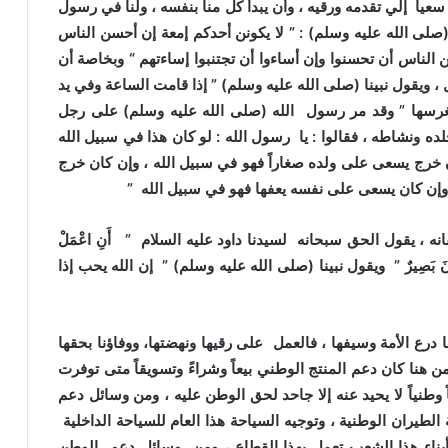
سعياً إلي تقدمه ورقيه ، وأن يبدأ كل منا بنفسه ، ولنا في رسول
صلى الله عليه وسلم)
: ” لا يكونن أحدكم إمعة إن أحسن الناس
الناس أن تحسنوا وإن أساءوا أن تجتنبوا إساءتهم “
وبخاصة أن
، ويقول نبينا
(
صلى الله عليه وسلم)
” إذا قامت الساعة وفي يد
غرسها ” وقد مر رسول الله
(
صلى الله عليه وسلم)
على رجل
ه ونشاطه ، فقالوا : يا رسول الله : لو كان هذا في سبيل الله
خرج يسعى على ولده صغاراً فهو في سبيل الله ، وإن كان خرج
إن كان يسعى على نفسه يعفها فهو في سبيل الله ”
ه ، يقول الحق سبحانه لسيدنا داود عليه السلام ” أَنِ اعْمَلْ
مَلُونَ بَصِيرٌ ” ويقول نبينا
(
صلى الله عليه وسلم)
” إن الله يحب إذا
ا درع الأمة وسيفها ، فالعمل على رقيها ونهضتها، ووفاؤنا بحقها
 هنا كان دعم المنتج الوطني بيعاً وشراءً وتسويقاً متى توفرت
 وطنياً لا يحيد عنه إلا جاحد لحق الوطن عليه ، ومن وسائل دعم
يران الوطنية ، وتوجيه السياحة هذا العام للسياحة الداخلية
 أبناء هذا الشعب تعمل بهذا القطاع ، ومن وسائل دعم الوطن