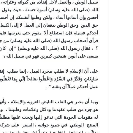
سبيل الوطن ، والعمل لأجل إنقاذه من كبواته وعثراته ، 
الله
(
صلى الله عليه وسلم)
أسوة حسنة ، حيث يقول
(
أحسن وإن أساءوا أساء ، ولكن وطنوا أنفسكم إن أحسن 
حق الدين وحق الوطن يدفعان إلي العمل لا إلى الكسل 
أحدكم فسيلة فإن استطاع ألا يقوم حتى يغرسها فلي
فرأى أصحاب رسول الله
(
صلى الله عليه وسلم)
من جلد
؟ ، فقال رسول الله
(
صلى الله عليه وسلم)
” إن كان 
يسعى على أبوين شيخين كبيرين فهو في سبيل الله ، و
على أن الإسلام لا يطلب مجرد العمل ، إنما يطلب إتقان
سَابِغَاتٍ وَقَدِّرْ فِي السَّرْدِ وَاعْمَلُوا صَالِحاً إِنِّي بِمَا تَعْ
عمل أحدكم عملاً أن يتقنه ” .
وبما أن مصر هي القلب النابض للعروبة والإسلام ، وأنه
هو جزء من صلب عقيدتنا ودلائل وعلامات وطنيتنا ، ومن
له مقومات الجودة التي ندعو إليها ونحث عليها مطلباً
المنتج الوطني في جميع جوانبه ، السفر على شركة الط
بدلاً من السياحة الخارجية دعماً لشريحة واسعة من