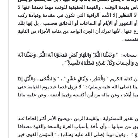
اس بقيمة الوقت ، والقيمة الحقيقية للوقت مهما تحدثنا عنها لا
 التنظير إلا الأمم الراقية التي تكون في مقدمة وقيادة ركب
أو الشهور أو الأيام أو الساعات أو الدقائق فحسب ، بل إنها تلك
رع عنها ، لأنها تدرك أن الجزء الواحد من مئات الأجزاء من الثانية
تقدمت .
نَا اللَّيْلَ وَالنَّهَارَ آيَتَيْنِ فَمَحَوْنَا آيَةَ اللَّيْلِ وَجَعَلْنَا آيَةَ
ِّنِينَ وَالْحِسَابَ وَكُلَّ شَيْءٍ فَصَّلْنَاهُ تَفْصِيلاً ” .
 ” وَالْفَجْرِ ، وَلَيَالٍ عَشْرٍ ” ، ” وَالضُّحَى ، وَاللَّيْلِ إِذَا
ينا (
صلى الله عليه وسلم)
: ” لا تزول قدما عبد يوم القيامة حتى
ا أبلاه ، وعن ماله من أين أكتسبه وفيما أنفقه ، وعن علمه ماذا
تقدير للمسئولية ، ولقيمة الزمن ، ويصبح الأمر أكثر إلحاحا عند
فيق من سباتها ، وأن تأخذ بأسباب العزة والمنعة والقوة مصداقا
ُوَّةٍ ” ، وقول نبينا
(
صلى الله عليه وسلم)
: ” المؤمن القوى خير