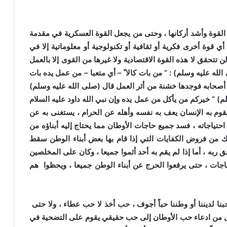
القوة وأشد أركانها ، وحتى من يجعل القوة العسكرية في مقدمة
أي قوة أخرى فكرية أو ثقافية أو تكنولوجية أو معلوماتية إلا في
تتحقق لا هذه القوة الاقتصادية ولا غيرها من القوى إلا بالعمل
الله عليه وسلم)
: ” من بات كالا ً – أي متعبا – من عمل يده بات
 أصحابه فوجدها خشنة من أثر العمل قال
(
صلى الله عليه وسلم)
م)
” خيركم من يأكل من عمل يده وإن نبي الله داود عليه السلام
م به الإنسان يعف به نفسه وأهله عن الحرام ، يستغنى به عن
ياجاته ، فسد جميع حاجات الأوطان مما يحتاج إليه أبناؤه من
 من فروض الكفايات التي إذا قام بها بعض أبناء الوطن سقط
 ربه ، أما إذا لم يقم به أحد أثموا جميعا ، وكان على المخلصين
اجات ، حتى يرفعوا الحرج عن أبناء الوطن جميعا ، ويحظوا هم
 حبنا لديننا أو وطننا حباً أجوف ، حب أخذ لا حب عطاء ، ولا حتى
احل من ادعاء حب الأوطان إلى حب حقيقي يقوم على التضحية في