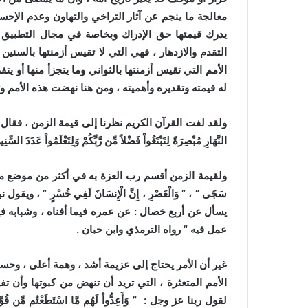
معالجة ما ينجم عن آثار التراخي والتهاون وعدم الإحس
يدرك قيمتها حق الإدراك وبخاصة في مجال التطبيق لا
التقدم والازدهار ، فهي التي لا تقيس أزمنتها بالسنين 
الأمم التي تقيس أزمنتها بالثواني وما يتجزأ منها أو يتف
له قيمته وتقديره وأهميته ، ومن هنا نهضت هذه الأمم و
ولقد لفت القرآن الكريم نظرنا إلى قيمة الزمن ، فقال سبحانه : ” وَجَعَلْ
النَّهَارِ مُبْصِرَةً لِتَبْتَغُواْ فَضْلاً مِّن رَّبِّكُمْ وَلِتَعْلَمُواْ عَدَدَ الس
ولقيمة الزمن أقسم رب العزة به في أكثر من موضع من كتابه الكريم
سَجَى ” ، ” وَالْعَصْرِ ، إِنَّ الْإِنسَانَ لَفِي خُسْرٍ ” ، ويقول نب
يسأل عن أربع خصال : عن عمره فيما أفناه ، وشبابه فيم
عمل فيه ” رواه الترمذي وابن حبان .
غير أن الأمر يحتاج إلى عزيمة أشد ، وهمة أعلى ، وحسن 
الأمم المتعثرة ، التي تريد أن تنهض من كبوتها وأن ت
لقول ربنا عز وجل : ” وَأَعِدُّواْ لَهُم مَّا اسْتَطَعْتُم مِّن ق