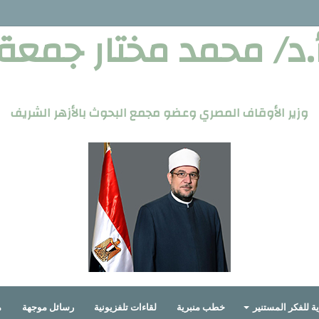
.د/ محمد مختار جمعة
وزير الأوقاف المصري وعضو مجمع البحوث بالأزهر الشريف
ة للفكر المستنير
خطب منبرية
لقاءات تلفزيونية
رسائل موجهة
م