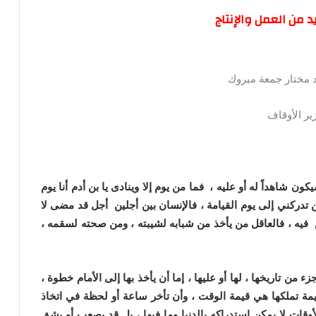
 من العمل والإنتاج
مد مختار جمعة مبروك
ير الأوقاف
 شاهداً له أو عليه ، فما من يوم إلا وينادى يا بن أدم أنا يوم
ركني إلى يوم القيامة ، فالإنسان بين أجلين أجل قد مضى لا
اض فيه ، فالعاقل من يأخذ من شبابه لشيبته ، ومن صحته لسقمه ،
من تاريخها ، لها أو عليها ، إما أن يأخذ بها إلى الأمام خطوة ،
يمة تملكها هي قيمة الوقت ، وأن تأخر ساعة أو لحظة في اتخاذ
أوقات لا يمكن استدراكه بالدنيا وما فيها ، بل قد يصعب أو يشق