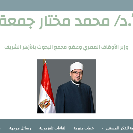
.د/ محمد مختار جمعة
وزير الأوقاف المصري وعضو مجمع البحوث بالأزهر الشريف
ة للفكر المستنير
خطب منبرية
لقاءات تلفزيونية
رسائل موجهة
م