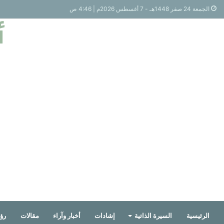
الجمعة 24 صفر 1448هـ - 7 أغسطس 2026م | 4:46 ص
أ
الرئيسية
السيرة الذاتية
إشادات
أخبار وآراء
مقالات
رؤي