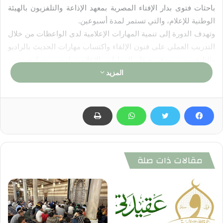
باحثات فتوى بدار الإفتاء المصرية بمعهد الإذاعة والتلفزيون بالهيئة
الوطنية للإعلام، والتي تستمر لمدة أسبوعين.
وتهدف الدورة إلى تنمية المهارات الإعلامية لدى الواعظات من خلال
التدريب العملي على فنون الإلقاء واكتساب مهارات الحديث بالراديو
والتليفزيون، بهدف صقل المهارات الإعلامية لديهن وتمكينهن من
إيصال رسالة إعلامية صحيحة عن وسطية تعاليم الدين الإسلامي
المزيد
الحنيف، والتأكيد على قيم التسامح والمحبة وقبول الآخر في مواجهة
الأفكار المتطرفة التي تدعو إلى العنف والإرهاب، وتسهم بشكل
إيجابي في تجديد الخطاب الديني.
مقالات ذات صلة