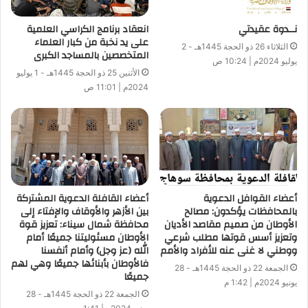
نــدوة عقيدتي
انعقاد برنامج الكراسي العلمية
على يد نخبة من كبار العلماء
الثلاثاء 26 ذو الحجة 1445هـ - 2
المتخصصين بالمساجد الكبرى
يوليو 2024م | 10:24 ص
الأثنين 25 ذو الحجة 1445هـ - 1 يوليو
2024م | 11:01 ص
أعضاء القوافل الدعوية
أعضاء القافلة الدعوية المشتركة
بالمحافظات يؤكدون: مصالح
بين الأزهر والأوقاف والإفتاء إلى
الأوطان من صميم مقاصد الأديان
محافظة شمال سيناء: تعزيز قوة
وتعزيز أسس قوتها مطلب شرعي
الأوطان مسئوليتنا جميعًا أمام
ووطني لا غنى عنه للأفراد والأمم
الله (عز وجل) وأمام أنفسنا
فالأوطان بأبنائها جميعًا وهي لهم
الجمعة 22 ذو الحجة 1445هـ - 28
جميعًا
يونيو 2024م | 1:42 م
الجمعة 22 ذو الحجة 1445هـ - 28